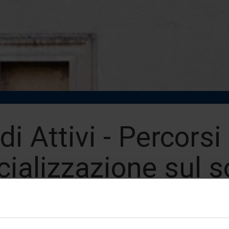
i Attivi - Percorsi 
cializzazione sul 