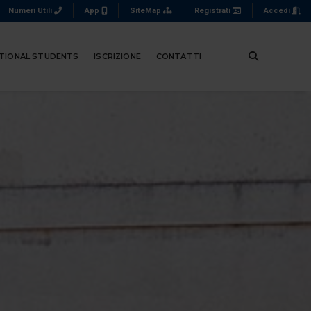
Numeri Utili
App
SiteMap
Registrati
Accedi
TIONAL STUDENTS
ISCRIZIONE
CONTATTI