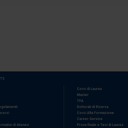
icità e social media, i quali potrebbero combinarle con altre inform
lizzo dei loro servizi.
TS
Corsi di Laurea
Master
TFA
Regolamenti
Dottorati di Ricerca
ncorsi
Corsi Alta Formazione
Career Service
ormativi di Ateneo
Prova finale e Tesi di Laurea