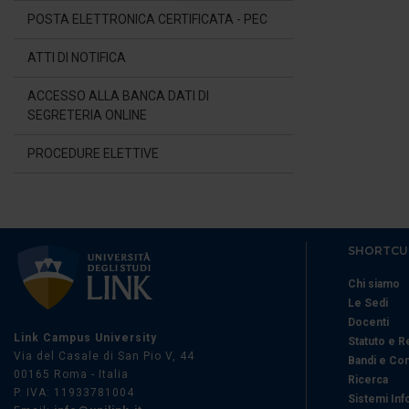
POSTA ELETTRONICA CERTIFICATA - PEC
di analisi dei dati web, pubbl
che hanno raccolto dal suo uti
ATTI DI NOTIFICA
ACCESSO ALLA BANCA DATI DI
SEGRETERIA ONLINE
PROCEDURE ELETTIVE
SHORTCU
Chi siamo
Le Sedi
Docenti
Link Campus University
Statuto e 
Via del Casale di San Pio V, 44
Bandi e Co
00165 Roma - Italia
Ricerca
P. IVA: 11933781004
Sistemi Inf