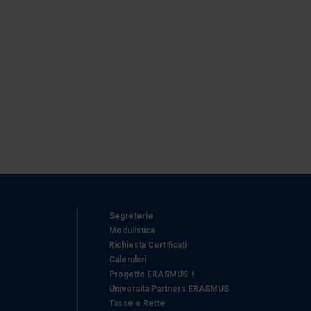
azioni che ha fornito loro o
Segreterie
Modulistica
Richiesta Certificati
Calendari
Progetto ERASMUS +
Università Partners ERASMUS
Tasse e Rette