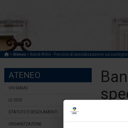
>
Ateneo
> Bandi Attivi - Percorsi di specializzazione sul sostegno
Band
ATENEO
spe
CHI SIAMO
LE SEDI
STATUTO E REGOLAMENTI
ORGANIZZAZIONE