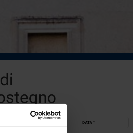
di
sostegno
DATA