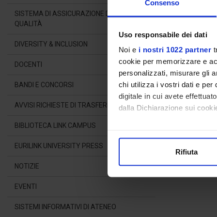
Consenso
SISTEMA DI ASSICURAZIONE DELLA
QUALITÀ
Uso responsabile dei dati
DIVERSITY & INCLUSION
Noi e
i nostri 1022 partner
t
cookie per memorizzare e acce
DOCENTI
personalizzati, misurare gli an
chi utilizza i vostri dati e pe
BANDI E CONCORSI
digitale in cui avete effettua
AVVISI RICHIESTE DI TRASFERIMENTO
dalla Dichiarazione sui cookie
BIBLIOTECA LINK CAMPUS
Con il tuo consenso, vorrem
raccogliere informazioni
EURILINK UNIVERSITY PRESS
Rifiuta
Identificare il tuo dispos
NOTIZIE
Approfondisci come vengono el
modificare o ritirare il tuo 
EVENTI
Utilizziamo i cookie per perso
SISTEMI INFORMATIVI DI ATENEO
nostro traffico. Condividiamo 