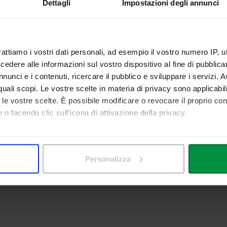
Dettagli
Impostazioni degli annunci
rattiamo i vostri dati personali, ad esempio il vostro numero IP, 
dere alle informazioni sul vostro dispositivo al fine di pubblica
nunci e i contenuti, ricercare il pubblico e sviluppare i servizi. A
r quali scopi. Le vostre scelte in materia di privacy sono applicabi
to le vostre scelte. È possibile modificare o revocare il proprio 
 o facendo clic sull'icona di attivazione della privacy.
mo anche:
 sulla tua posizione geografica, con un'approssimazione di qualc
Personalizza
itivo, scansionandolo attivamente alla ricerca di caratteristiche spe
aborati i tuoi dati personali e imposta le tue preferenze nella
s
consenso in qualsiasi momento dalla Dichiarazione sui cookie.
nalizzare contenuti ed annunci, per fornire funzionalità dei socia
inoltre informazioni sul modo in cui utilizza il nostro sito con i 