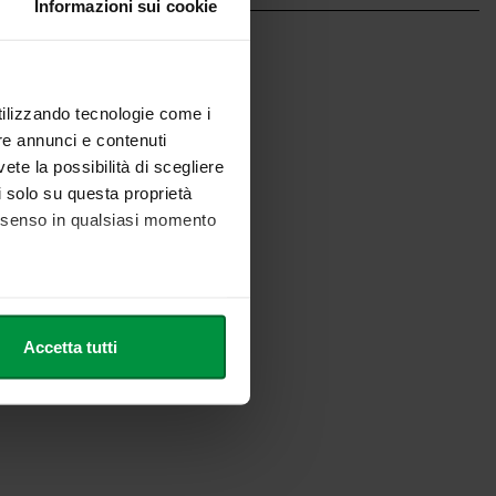
Informazioni sui cookie
utilizzando tecnologie come i
re annunci e contenuti
vete la possibilità di scegliere
li solo su questa proprietà
consenso in qualsiasi momento
he metro,
Accetta tutti
cifiche (impronte digitali).
ezione dettagli
. Puoi
l media e per analizzare il
nostri partner che si occupano