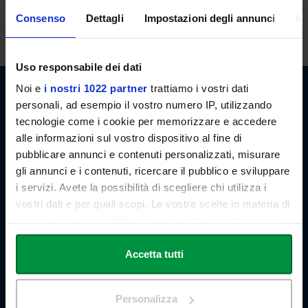
lezioni. E' possibile, in ogni caso, concordare appuntamenti previo
Consenso
Dettagli
Impostazioni degli annunci
In
invio di email.
Uso responsabile dei dati
Noi e
i nostri 1022 partner
trattiamo i vostri dati
personali, ad esempio il vostro numero IP, utilizzando
tecnologie come i cookie per memorizzare e accedere
alle informazioni sul vostro dispositivo al fine di
pubblicare annunci e contenuti personalizzati, misurare
Link Campus University
gli annunci e i contenuti, ricercare il pubblico e sviluppare
Via del Casale di San Pio V, 44
i servizi. Avete la possibilità di scegliere chi utilizza i
00165 Roma - Italia
P. IVA: 11933781004
vostri dati e per quali scopi. Le vostre scelte in materia di
Email:
info@unilink.it
privacy sono applicabili solo su questa proprietà digitale
Tel:
+39 06 3400 6000
in cui avete effettuato le vostre scelte. È possibile
Email Orientamento:
orientamento@unilink.it
modificare o revocare il proprio consenso in qualsiasi
Accetta tutti
momento dalla Dichiarazione sui cookie o facendo clic
SHORTCUTS
sull'icona di attivazione della privacy.
Personalizza
Chi siamo