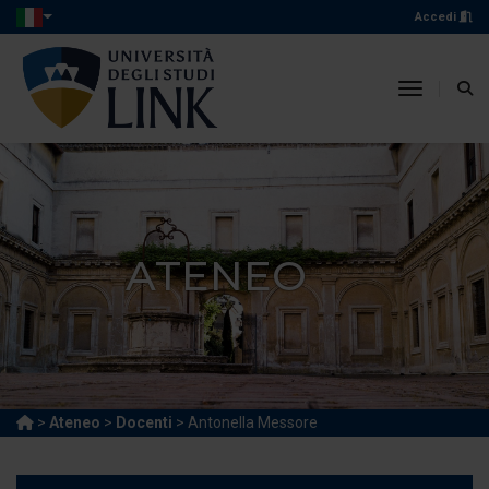
Accedi
toggle n
ATENEO
>
Ateneo
>
Docenti
> Antonella Messore