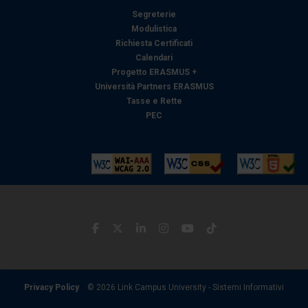
con altre informazioni che ha fornito loro o che hanno
Segreterie
raccolto dal suo utilizzo dei loro servizi.
Modulistica
Richiesta Certificati
Calendari
Progetto ERASMUS +
Università Partners ERASMUS
Tasse e Rette
PEC
Privacy Policy
© 2026 Link Campus University - Sistemi Informativi