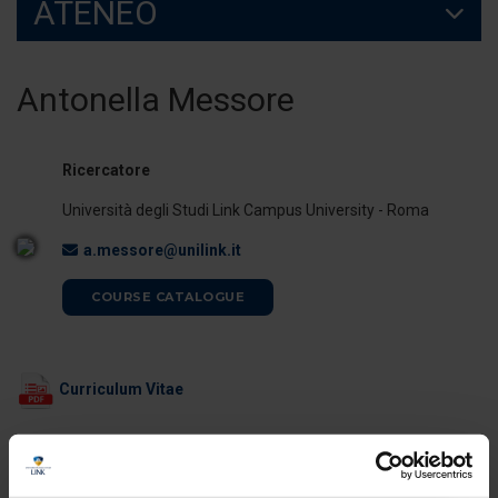
ATENEO
Antonella Messore
Ricercatore
Università degli Studi Link Campus University - Roma
a.messore@unilink.it
COURSE CATALOGUE
Curriculum Vitae
ORARI DI RICEVIMENTO
La docente è disponibile per il ricevimento studenti al termine delle