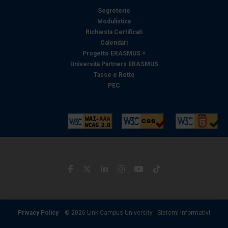
con altre informazioni che ha fornito loro o che hanno
Segreterie
raccolto dal suo utilizzo dei loro servizi.
Modulistica
Richiesta Certificati
Calendari
Progetto ERASMUS +
Università Partners ERASMUS
Tasse e Rette
PEC
Privacy Policy
© 2026 Link Campus University - Sistemi Informativi