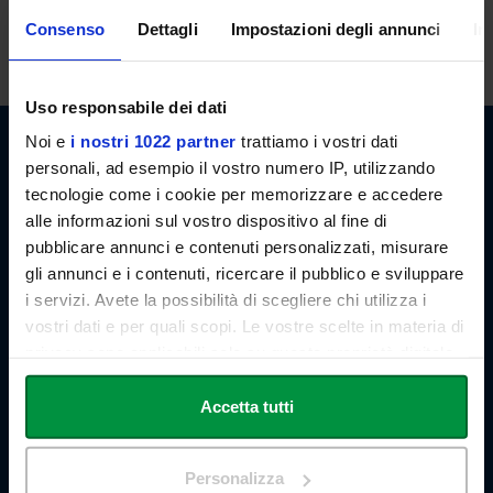
lezioni. E' possibile, in ogni caso, concordare appuntamenti previo
Consenso
Dettagli
Impostazioni degli annunci
In
invio di email.
Uso responsabile dei dati
Noi e
i nostri 1022 partner
trattiamo i vostri dati
personali, ad esempio il vostro numero IP, utilizzando
tecnologie come i cookie per memorizzare e accedere
alle informazioni sul vostro dispositivo al fine di
pubblicare annunci e contenuti personalizzati, misurare
Link Campus University
gli annunci e i contenuti, ricercare il pubblico e sviluppare
Via del Casale di San Pio V, 44
i servizi. Avete la possibilità di scegliere chi utilizza i
00165 Roma - Italia
P. IVA: 11933781004
vostri dati e per quali scopi. Le vostre scelte in materia di
Email:
info@unilink.it
privacy sono applicabili solo su questa proprietà digitale
Tel:
+39 06 3400 6000
in cui avete effettuato le vostre scelte. È possibile
Email Orientamento:
orientamento@unilink.it
modificare o revocare il proprio consenso in qualsiasi
Accetta tutti
momento dalla Dichiarazione sui cookie o facendo clic
SHORTCUTS
sull'icona di attivazione della privacy.
Personalizza
Chi siamo