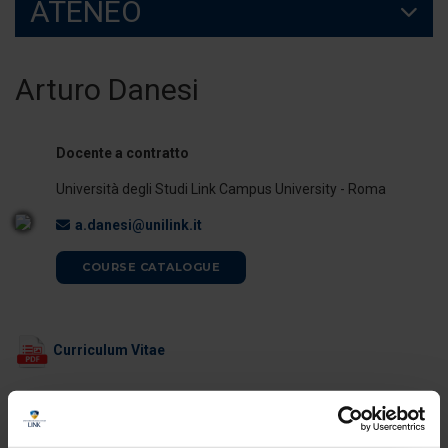
ATENEO
Arturo Danesi
Docente a contratto
Università degli Studi Link Campus University - Roma
a.danesi@unilink.it
COURSE CATALOGUE
Curriculum Vitae
ORARI DI RICEVIMENTO
Il docente è disponibile per il ricevimento studenti al termine delle