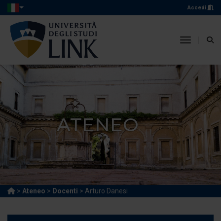
Accedi
toggle n
ATENEO
>
Ateneo
>
Docenti
> Arturo Danesi