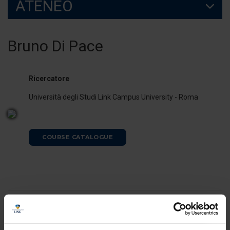
ATENEO
Bruno Di Pace
Ricercatore
Università degli Studi Link Campus University - Roma
COURSE CATALOGUE
ORARI DI RICEVIMENTO
Il docente è disponibile per il ricevimento studenti al termine delle
lezioni. E' possibile, in ogni caso, concordare appuntamenti previo