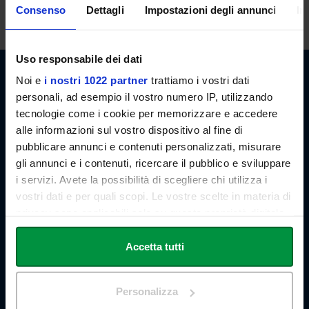
invio di email.
Consenso
Dettagli
Impostazioni degli annunci
In
Uso responsabile dei dati
Noi e
i nostri 1022 partner
trattiamo i vostri dati
personali, ad esempio il vostro numero IP, utilizzando
tecnologie come i cookie per memorizzare e accedere
alle informazioni sul vostro dispositivo al fine di
Link Campus University
pubblicare annunci e contenuti personalizzati, misurare
Via del Casale di San Pio V, 44
gli annunci e i contenuti, ricercare il pubblico e sviluppare
00165 Roma - Italia
i servizi. Avete la possibilità di scegliere chi utilizza i
P. IVA: 11933781004
vostri dati e per quali scopi. Le vostre scelte in materia di
Email:
info@unilink.it
privacy sono applicabili solo su questa proprietà digitale
Tel:
+39 06 3400 6000
Email Orientamento:
orientamento@unilink.it
in cui avete effettuato le vostre scelte. È possibile
modificare o revocare il proprio consenso in qualsiasi
Accetta tutti
SHORTCUTS
momento dalla Dichiarazione sui cookie o facendo clic
sull'icona di attivazione della privacy.
Chi siamo
Personalizza
Le Sedi