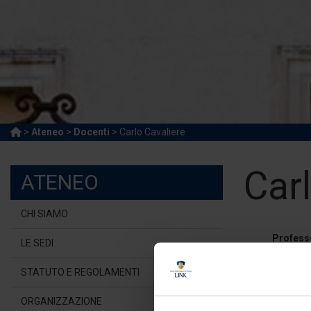
>
Ateneo
>
Docenti
> Carlo Cavaliere
Car
ATENEO
CHI SIAMO
Profess
LE SEDI
Universi
STATUTO E REGOLAMENTI
c.cav
ORGANIZZAZIONE