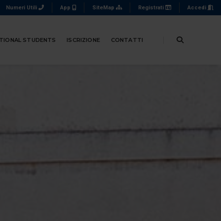
Numeri Utili
App
SiteMap
Registrati
Accedi
TIONAL STUDENTS
ISCRIZIONE
CONTATTI