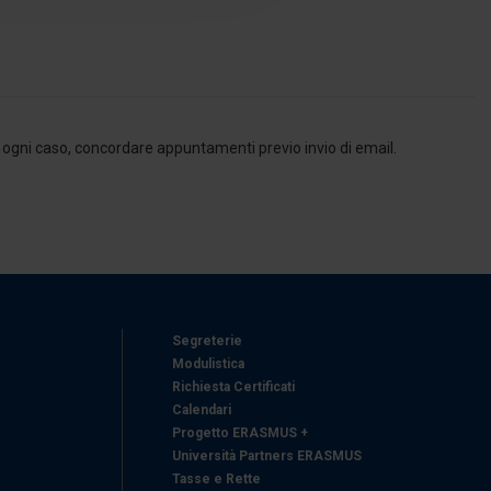
azioni che ha fornito loro o
, in ogni caso, concordare appuntamenti previo invio di email.
Segreterie
Modulistica
Richiesta Certificati
Calendari
Progetto ERASMUS +
Università Partners ERASMUS
Tasse e Rette