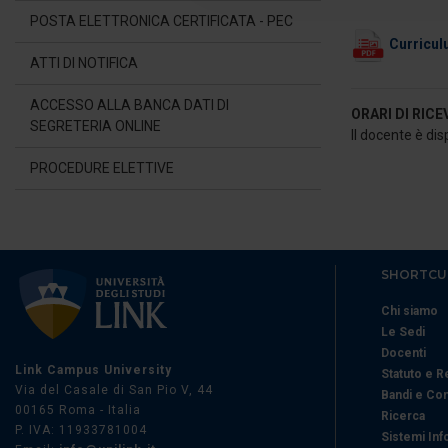
POSTA ELETTRONICA CERTIFICATA - PEC
di analisi dei dati web, pubbl
Curricul
che hanno raccolto dal suo uti
ATTI DI NOTIFICA
ACCESSO ALLA BANCA DATI DI
ORARI DI RIC
SEGRETERIA ONLINE
Il docente è dis
PROCEDURE ELETTIVE
SHORTCU
Chi siamo
Le Sedi
Docenti
Link Campus University
Statuto e 
Via del Casale di San Pio V, 44
Bandi e Co
00165 Roma - Italia
Ricerca
P. IVA: 11933781004
Sistemi Inf