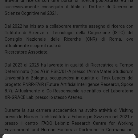
attività di ricerca con una borsa di ricerca post-laurea ed ha
successivamente conseguito il titolo di Dottore di Ricerca in
Scienze Cognitive nel 2021.
Dal 2022 ha iniziato a collaborare tramite assegno di ricerca con
l'Istituto di Scienze e Tecnologie della Cognizione (ISTC) del
Consiglio Nazionale delle Ricerche (CNR) di Roma, ove
attualmente ricopre il ruolo di
Ricercatore Associato.
Dal 2023 al 2025 ha lavorato in qualità di Ricercatrice a Tempo
Determinato (tipo A) in PSIC/01-A presso l’Alma Mater Studiorum
Università di Bologna, occupandosi in qualità di Task Leader del
progetto PNRR-FAIR (Future Artificial Intelligence Research, Spoke
8.7). Attualmente è Co-Responsabile scientifico del Laboratorio
XR-GRACE Lab, presso lo stesso Ateneo.
Durante la sua carriera accademica ha svolto attività di Visiting
presso lo Human-Tech Institute a Fribourg in Svizzera nel 2021 e
presso il centro IFADO Leibniz Research Centre for Working
Environment and Human Factors a Dortmund in Germania nel
2024.