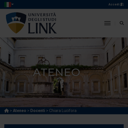
Accedi
toggle n
ATENEO
>
Ateneo
>
Docenti
> Chiara Lucifora