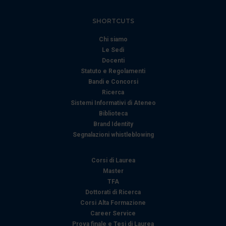
nostri partner che si occupano di analisi dei dati web,
pubblicità e social media, i quali potrebbero combinarle
SHORTCUTS
con altre informazioni che ha fornito loro o che hanno
raccolto dal suo utilizzo dei loro servizi.
Chi siamo
Le Sedi
Docenti
Statuto e Regolamenti
Bandi e Concorsi
Ricerca
Sistemi Informativi di Ateneo
Biblioteca
Brand Identity
Segnalazioni whistleblowing
Corsi di Laurea
Master
TFA
Dottorati di Ricerca
Corsi Alta Formazione
Career Service
Prova finale e Tesi di Laurea