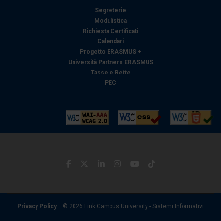
con altre informazioni che ha fornito loro o che hanno
Segreterie
raccolto dal suo utilizzo dei loro servizi.
Modulistica
Richiesta Certificati
Calendari
Progetto ERASMUS +
Università Partners ERASMUS
Tasse e Rette
PEC
Privacy Policy
© 2026 Link Campus University - Sistemi Informativi