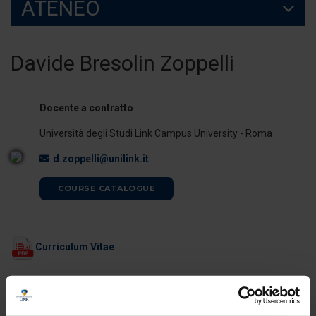
ATENEO
Davide Bresolin Zoppelli
Docente a contratto
Università degli Studi Link Campus University - Roma
d.zoppelli@unilink.it
COURSE CATALOGUE
Curriculum Vitae
ORARI DI RICEVIMENTO
Il docente è disponibile per il ricevimento studenti al termine delle