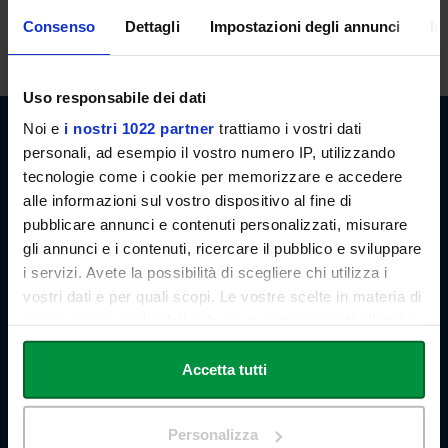
lezioni. E' possibile, in ogni caso, concordare appuntamenti previo
Consenso
Dettagli
Impostazioni degli annunci
In
invio di email.
Uso responsabile dei dati
Noi e
i nostri 1022 partner
trattiamo i vostri dati
personali, ad esempio il vostro numero IP, utilizzando
tecnologie come i cookie per memorizzare e accedere
alle informazioni sul vostro dispositivo al fine di
pubblicare annunci e contenuti personalizzati, misurare
Link Campus University
gli annunci e i contenuti, ricercare il pubblico e sviluppare
Via del Casale di San Pio V, 44
i servizi. Avete la possibilità di scegliere chi utilizza i
00165 Roma - Italia
P. IVA: 11933781004
vostri dati e per quali scopi. Le vostre scelte in materia di
Email:
info@unilink.it
privacy sono applicabili solo su questa proprietà digitale
Tel:
+39 06 3400 6000
in cui avete effettuato le vostre scelte. È possibile
Email Orientamento:
orientamento@unilink.it
modificare o revocare il proprio consenso in qualsiasi
Accetta tutti
momento dalla Dichiarazione sui cookie o facendo clic
SHORTCUTS
sull'icona di attivazione della privacy.
Personalizza
Chi siamo