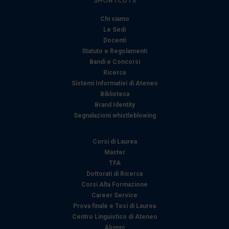
SHORTCUTS
e imposta le tue preferenze nella
sezione dettagli
. Puoi
Chi siamo
modificare o ritirare il tuo consenso in qualsiasi momento
Le Sedi
dalla Dichiarazione sui cookie.
Docenti
Statuto e Regolamenti
Utilizziamo i cookie per personalizzare contenuti ed
Bandi e Concorsi
annunci, per fornire funzionalità dei social media e per
Ricerca
analizzare il nostro traffico. Condividiamo inoltre
Sistemi Informativi di Ateneo
informazioni sul modo in cui utilizza il nostro sito con i
Biblioteca
Brand Identity
nostri partner che si occupano di analisi dei dati web,
Segnalazioni whistleblowing
pubblicità e social media, i quali potrebbero combinarle
con altre informazioni che ha fornito loro o che hanno
Corsi di Laurea
raccolto dal suo utilizzo dei loro servizi.
Master
TFA
Dottorati di Ricerca
Corsi Alta Formazione
Career Service
Prova finale e Tesi di Laurea
Centro Linguistico di Ateneo
Alumni