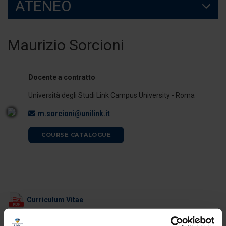
ATENEO
Maurizio Sorcioni
Docente a contratto
Università degli Studi Link Campus University - Roma
m.sorcioni@unilink.it
COURSE CATALOGUE
Curriculum Vitae