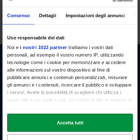
ORARI DI RICEVIMENTO
Il docente è disponibile per il ricevimento studenti al termine delle
Consenso
Dettagli
Impostazioni degli annunci
In
lezioni. E' possibile, in ogni caso, concordare appuntamenti previo
invio di email.
Uso responsabile dei dati
Noi e
i nostri 1022 partner
trattiamo i vostri dati
personali, ad esempio il vostro numero IP, utilizzando
tecnologie come i cookie per memorizzare e accedere
alle informazioni sul vostro dispositivo al fine di
pubblicare annunci e contenuti personalizzati, misurare
gli annunci e i contenuti, ricercare il pubblico e sviluppare
Link Campus University
i servizi. Avete la possibilità di scegliere chi utilizza i
Via del Casale di San Pio V, 44
00165 Roma - Italia
vostri dati e per quali scopi. Le vostre scelte in materia di
P. IVA: 11933781004
privacy sono applicabili solo su questa proprietà digitale
Email:
info@unilink.it
in cui avete effettuato le vostre scelte. È possibile
Tel:
+39 06 3400 6000
modificare o revocare il proprio consenso in qualsiasi
Accetta tutti
Email Orientamento:
orientamento@unilink.it
momento dalla Dichiarazione sui cookie o facendo clic
sull'icona di attivazione della privacy.
SHORTCUTS