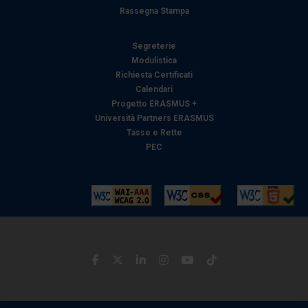
pubblicità e social media, i quali potrebbero combinarle
Rassegna Stampa
con altre informazioni che ha fornito loro o che hanno
raccolto dal suo utilizzo dei loro servizi.
Segreterie
Modulistica
Richiesta Certificati
Calendari
Progetto ERASMUS +
Università Partners ERASMUS
Tasse e Rette
PEC