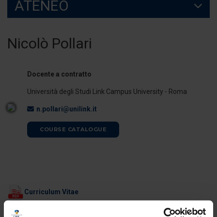
ATENEO
Nicolò Pollari
Docente a contratto
Università degli Studi Link Campus University - Roma
n.pollari@unilink.it
COURSE CATALOGUE
Curriculum Vitae