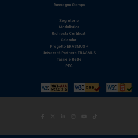
pubblicità e social media, i quali potrebbero combinarle
Rassegna Stampa
con altre informazioni che ha fornito loro o che hanno
raccolto dal suo utilizzo dei loro servizi.
Segreterie
Modulistica
Richiesta Certificati
Calendari
Progetto ERASMUS +
Università Partners ERASMUS
Tasse e Rette
PEC