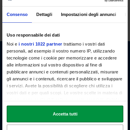
ORARI DI RICEVIMENTO
Il docente è disponibile per il ricevimento studenti al termine delle
Consenso
Dettagli
Impostazioni degli annunci
In
lezioni. E' possibile, in ogni caso, concordare appuntamenti previo
invio di email.
Uso responsabile dei dati
Noi e
i nostri 1022 partner
trattiamo i vostri dati
personali, ad esempio il vostro numero IP, utilizzando
tecnologie come i cookie per memorizzare e accedere
alle informazioni sul vostro dispositivo al fine di
pubblicare annunci e contenuti personalizzati, misurare
gli annunci e i contenuti, ricercare il pubblico e sviluppare
Link Campus University
i servizi. Avete la possibilità di scegliere chi utilizza i
Via del Casale di San Pio V, 44
00165 Roma - Italia
vostri dati e per quali scopi. Le vostre scelte in materia di
P. IVA: 11933781004
privacy sono applicabili solo su questa proprietà digitale
Email:
info@unilink.it
in cui avete effettuato le vostre scelte. È possibile
Tel:
+39 06 3400 6000
modificare o revocare il proprio consenso in qualsiasi
Accetta tutti
Email Orientamento:
orientamento@unilink.it
momento dalla Dichiarazione sui cookie o facendo clic
sull'icona di attivazione della privacy.
SHORTCUTS