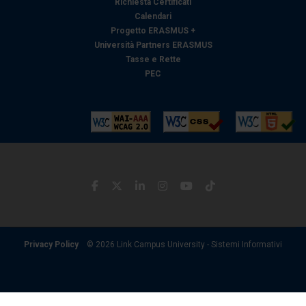
raccolto dal suo utilizzo dei loro servizi.
Richiesta Certificati
Calendari
Progetto ERASMUS +
Università Partners ERASMUS
Tasse e Rette
PEC
Privacy Policy
© 2026 Link Campus University - Sistemi Informativi