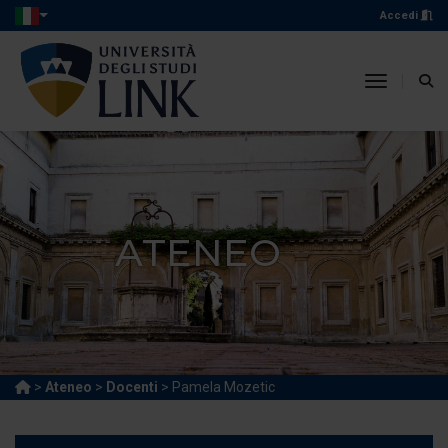
Accedi
toggle n
ATENEO
>
Ateneo
>
Docenti
> Pamela Mozetic