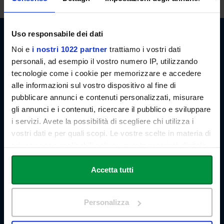
Uso responsabile dei dati
Noi e
i nostri 1022 partner
trattiamo i vostri dati
personali, ad esempio il vostro numero IP, utilizzando
tecnologie come i cookie per memorizzare e accedere
alle informazioni sul vostro dispositivo al fine di
Link Campus University
Via del Casale di San Pio V, 44
pubblicare annunci e contenuti personalizzati, misurare
00165 Roma - Italia
gli annunci e i contenuti, ricercare il pubblico e sviluppare
P. IVA: 11933781004
i servizi. Avete la possibilità di scegliere chi utilizza i
Email:
info@unilink.it
vostri dati e per quali scopi. Le vostre scelte in materia di
Tel:
+39 06 3400 6000
privacy sono applicabili solo su questa proprietà digitale
Email Orientamento:
orientamento@unilink.it
in cui avete effettuato le vostre scelte. È possibile
modificare o revocare il proprio consenso in qualsiasi
Accetta tutti
SHORTCUTS
momento dalla Dichiarazione sui cookie o facendo clic
Chi siamo
sull'icona di attivazione della privacy.
Le Sedi
Personalizza
Docenti
Con il tuo consenso, vorremmo anche:
Statuto e Regolamenti