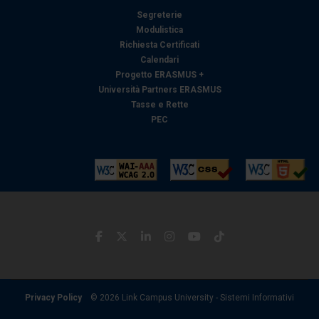
con altre informazioni che ha fornito loro o che hanno
Segreterie
raccolto dal suo utilizzo dei loro servizi.
Modulistica
Richiesta Certificati
Calendari
Progetto ERASMUS +
Università Partners ERASMUS
Tasse e Rette
PEC
Privacy Policy
© 2026 Link Campus University - Sistemi Informativi