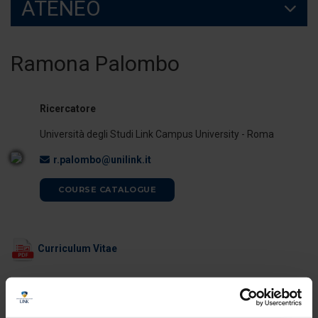
ATENEO
Ramona Palombo
Ricercatore
Università degli Studi Link Campus University - Roma
r.palombo@unilink.it
COURSE CATALOGUE
Curriculum Vitae
ORARI DI RICEVIMENTO
La docente è disponibile per il ricevimento studenti al termine delle