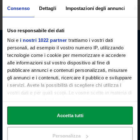
lezioni. E' possibile, in ogni caso, concordare appuntamenti previo
Consenso
Dettagli
Impostazioni degli annunci
In
invio di email.
Uso responsabile dei dati
Noi e
i nostri 1022 partner
trattiamo i vostri dati
personali, ad esempio il vostro numero IP, utilizzando
tecnologie come i cookie per memorizzare e accedere
alle informazioni sul vostro dispositivo al fine di
pubblicare annunci e contenuti personalizzati, misurare
Link Campus University
gli annunci e i contenuti, ricercare il pubblico e sviluppare
Via del Casale di San Pio V, 44
i servizi. Avete la possibilità di scegliere chi utilizza i
00165 Roma - Italia
P. IVA: 11933781004
vostri dati e per quali scopi. Le vostre scelte in materia di
Email:
info@unilink.it
privacy sono applicabili solo su questa proprietà digitale
Tel:
+39 06 3400 6000
in cui avete effettuato le vostre scelte. È possibile
Email Orientamento:
orientamento@unilink.it
modificare o revocare il proprio consenso in qualsiasi
Accetta tutti
momento dalla Dichiarazione sui cookie o facendo clic
SHORTCUTS
sull'icona di attivazione della privacy.
Personalizza
Chi siamo