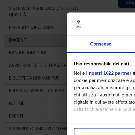
COU
SISTEMA DI ASSICURAZIONE DELLA
QUALITÀ
ORCID:
orcid.
DIVERSITY & INCLUSION
La Dott.ssa
St
DOCENTI
disciplinare BIO
Consenso
BANDI E CONCORSI
La Dottoressa G
Politecnica del
Uso responsabile dei dati
AVVISI RICHIESTE DI TRASFERIMENTO
Fascia in Anat
Noi e
i nostri 1022 partner
t
all'insegnamen
BIBLIOTECA LINK CAMPUS
psicologia e del
cookie per memorizzare e acce
personalizzati, misurare gli an
La Dottoressa G
EURILINK UNIVERSITY PRESS
chi utilizza i vostri dati e pe
come dottorand
digitale in cui avete effettua
leiomiomi uteri
NOTIZIE
dalla Dichiarazione sui cookie
specifiche corr
modulazioni arc
EVENTI
Con il tuo consenso, vorrem
Ha sviluppato n
SISTEMI INFORMATIVI DI ATENEO
raccogliere informazioni
convenzione con