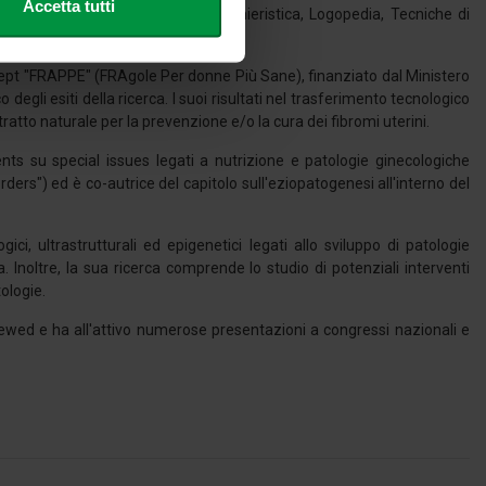
Accetta tutti
a per i Corsi di Laurea in Infermieristica, Logopedia, Tecniche di
cifiche (impronte digitali).
Università Politecnica delle Marche.
ezione dettagli
. Puoi
pt "FRAPPE" (FRAgole Per donne Più Sane), finanziato dal Ministero
 degli esiti della ricerca. I suoi risultati nel trasferimento tecnologico
tratto naturale per la prevenzione e/o la cura dei fibromi uterini.
l media e per analizzare il
nostri partner che si occupano
rients su special issues legati a nutrizione e patologie ginecologiche
azioni che ha fornito loro o
ers") ed è co-autrice del capitolo sull'eziopatogenesi all'interno del
ici, ultrastrutturali ed epigenetici legati allo sviluppo di patologie
. Inoltre, la sua ricerca comprende lo studio di potenziali interventi
tologie.
eviewed e ha all'attivo numerose presentazioni a congressi nazionali e