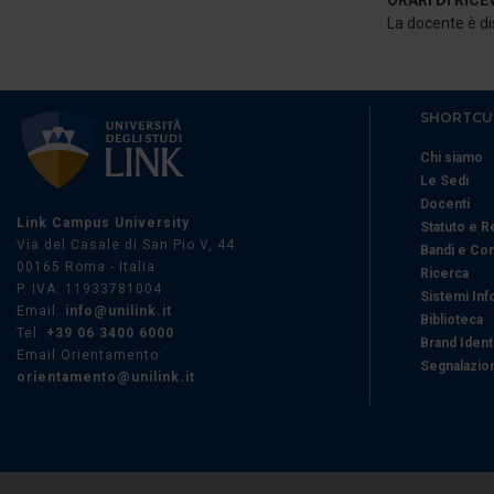
ORARI DI RIC
La docente è dis
SHORTCU
Chi siamo
Le Sedi
Docenti
Link Campus University
Statuto e 
Via del Casale di San Pio V, 44
Bandi e Co
00165 Roma - Italia
Ricerca
P. IVA: 11933781004
Sistemi Inf
Email:
info@unilink.it
Biblioteca
Tel:
+39 06 3400 6000
Brand Ident
Email Orientamento:
Segnalazion
orientamento@unilink.it