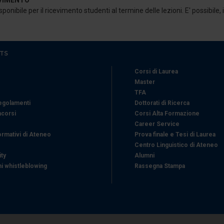
EVIMENTO
ponibile per il ricevimento studenti al termine delle lezioni. E' possibile
TS
Corsi di Laurea
Master
TFA
Regolamenti
Dottorati di Ricerca
ncorsi
Corsi Alta Formazione
Career Service
ormativi di Ateneo
Prova finale e Tesi di Laurea
Centro Linguistico di Ateneo
ity
Alumni
i whistleblowing
Rassegna Stampa