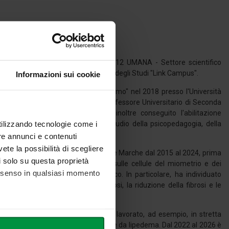
scientifico disciplinare 05/BIOS-12 UMANA - Settore scientifico
 Professioni Sanitarie dell'Università degli Studi "Link Campus".
Informazioni sui cookie
ttorato di ricerca in "Salute dell'uomo" nel 2018 presso l'Università
Nazionale (ASN) alle funzioni di Professore Universitario di Seconda
e della Ricerca). Nel 2025 ha inoltre conseguito l'abilitazione
utilizzando tecnologie come i
 per il quale ha approfondito lo studio della psicopedagogia, della
re annunci e contenuti
vete la possibilità di scegliere
 presso l'Università Politecnica delle Marche dal 2015 al 2024, prima
li solo su questa proprietà
 effetti dei composti fitochimici sulle cellule del miometrio e dei
consenso in qualsiasi momento
nella prevenzione del cancro ovarico. In particolare, ha individuato
o di omega-3 e l'induzione di apoptosi, la riduzione della fibrosi e le
trastrutturali di diversi tessuti. Ha lavorato, ad esempio, in stretta
he metro,
i del tessuto adiposo in donne affette da lipedema. Dal 2022 al 2026 è