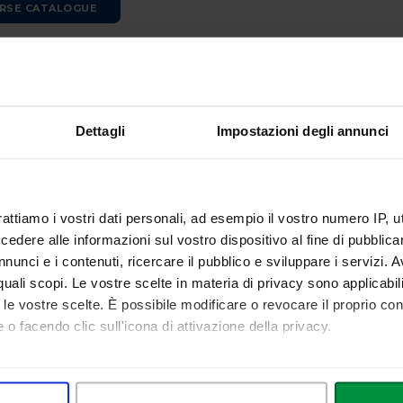
RSE CATALOGUE
org/0000-0003-2375-0472
efania Greco
è Researcher Tenure Track in Anatomia Umana (Gruppo 
S-12/A) presso il Dipartimento di Scienze della Vita, della Salute e delle
Dettagli
Impostazioni degli annunci
reco è biologa abilitata alla professione dal 2019. Ha conseguito il Do
le Marche. Nel dicembre 2023 ha conseguito l’Abilitazione Scientifica 
omia Umana (05/H1), conferita dal MUR (Ministero dell'Università 
rattiamo i vostri dati personali, ad esempio il vostro numero IP, 
to per la scuola di I e II grado (classe A-050), un percorso formativo
le diverse strategie di didattica.
dere alle informazioni sul vostro dispositivo al fine di pubblica
nunci e i contenuti, ricercare il pubblico e sviluppare i servizi. A
reco ha frequentato il Dipartimento di Medicina Sperimentale e Clinica
r quali scopi. Le vostre scelte in materia di privacy sono applicabi
a e poi come Assegnista di Ricerca, concentrandosi sull'analisi degli
to le vostre scelte. È possibile modificare o revocare il proprio 
ni, nonché sul ruolo epigenetico dei polifenoli assunti con la dieta 
 o facendo clic sull'icona di attivazione della privacy.
elazioni tra l'utilizzo di estratti naturali (come l'estratto di fragola) 
hitetturali nelle membrane delle cellule del leiomioma uterino.
mo anche:
umerosi studi morfologici traslazionali, valutando le caratteristiche ul
 sulla tua posizione geografica, con un'approssimazione di qualc
 gli enti LIO (Lipedema Italia Onlus) e ITALF, analizzando le alterazion