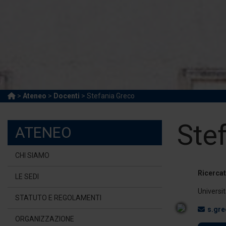
>
Ateneo
>
Docenti
> Stefania Greco
Ste
ATENEO
CHI SIAMO
Ricerca
LE SEDI
Universi
STATUTO E REGOLAMENTI
s.gre
ORGANIZZAZIONE