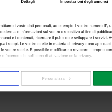
Dettagli
Impostazioni degli annunci
RSE CATALOGUE
rattiamo i vostri dati personali, ad esempio il vostro numero IP, 
EVIMENTO
ponibile per il ricevimento studenti al termine delle lezioni. E' possibile
dere alle informazioni sul vostro dispositivo al fine di pubblica
nunci e i contenuti, ricercare il pubblico e sviluppare i servizi. A
r quali scopi. Le vostre scelte in materia di privacy sono applicabi
to le vostre scelte. È possibile modificare o revocare il proprio 
 o facendo clic sull'icona di attivazione della privacy.
mo anche:
 sulla tua posizione geografica, con un'approssimazione di qualc
Personalizza
itivo, scansionandolo attivamente alla ricerca di caratteristiche spe
aborati i tuoi dati personali e imposta le tue preferenze nella
s
consenso in qualsiasi momento dalla Dichiarazione sui cookie.
nalizzare contenuti ed annunci, per fornire funzionalità dei socia
inoltre informazioni sul modo in cui utilizza il nostro sito con i 