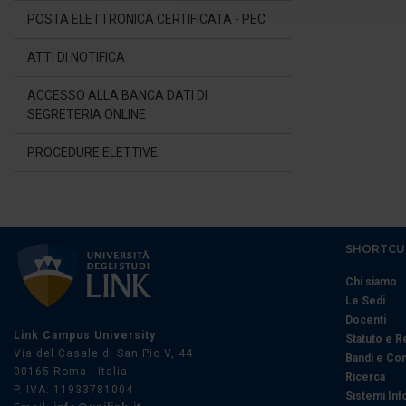
POSTA ELETTRONICA CERTIFICATA - PEC
di analisi dei dati web, pubbl
che hanno raccolto dal suo uti
ATTI DI NOTIFICA
ACCESSO ALLA BANCA DATI DI
SEGRETERIA ONLINE
PROCEDURE ELETTIVE
SHORTCU
Chi siamo
Le Sedi
Docenti
Link Campus University
Statuto e 
Via del Casale di San Pio V, 44
Bandi e Co
00165 Roma - Italia
Ricerca
P. IVA: 11933781004
Sistemi Inf