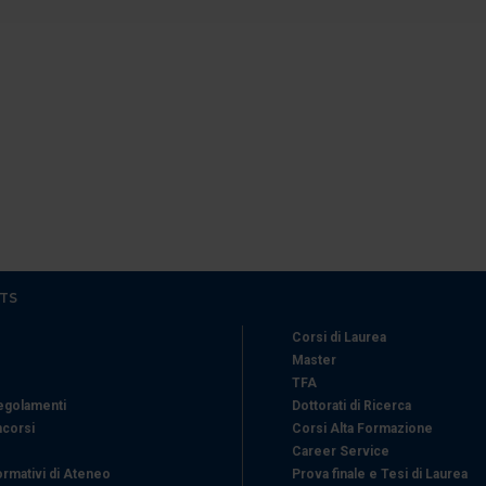
icità e social media, i quali potrebbero combinarle con altre inform
lizzo dei loro servizi.
TS
Corsi di Laurea
Master
TFA
Regolamenti
Dottorati di Ricerca
ncorsi
Corsi Alta Formazione
Career Service
ormativi di Ateneo
Prova finale e Tesi di Laurea