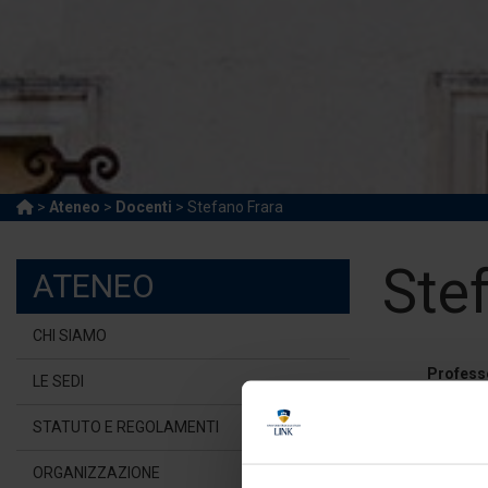
>
Ateneo
>
Docenti
> Stefano Frara
Ste
ATENEO
CHI SIAMO
Profess
LE SEDI
Universi
STATUTO E REGOLAMENTI
s.fra
ORGANIZZAZIONE