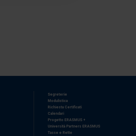
azioni che ha fornito loro o
Segreterie
Modulistica
Richiesta Certificati
Calendari
Progetto ERASMUS +
Università Partners ERASMUS
Tasse e Rette