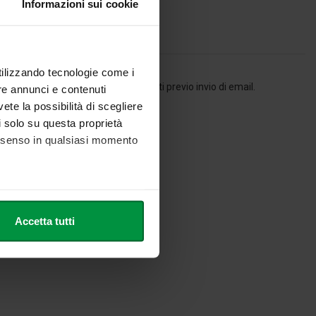
Informazioni sui cookie
utilizzando tecnologie come i
, in ogni caso, concordare appuntamenti previo invio di email.
re annunci e contenuti
vete la possibilità di scegliere
li solo su questa proprietà
consenso in qualsiasi momento
he metro,
Accetta tutti
cifiche (impronte digitali).
ezione dettagli
. Puoi
l media e per analizzare il
nostri partner che si occupano