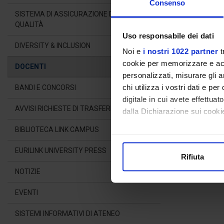
Consenso
COU
SISTEMA DI ASSICURAZIONE DELLA
QUALITÀ
Uso responsabile dei dati
DIVERSITY & INCLUSION
Noi e
i nostri 1022 partner
t
ORARI DI RIC
Il docente è dis
cookie per memorizzare e acce
DOCENTI
personalizzati, misurare gli an
chi utilizza i vostri dati e pe
BANDI E CONCORSI
digitale in cui avete effettua
AVVISI RICHIESTE DI TRASFERIMENTO
dalla Dichiarazione sui cookie
BIBLIOTECA LINK CAMPUS
Con il tuo consenso, vorrem
raccogliere informazioni
EURILINK UNIVERSITY PRESS
Rifiuta
Identificare il tuo dispos
NOTIZIE
Approfondisci come vengono el
modificare o ritirare il tuo 
EVENTI
Utilizziamo i cookie per perso
SISTEMI INFORMATIVI DI ATENEO
nostro traffico. Condividiamo 