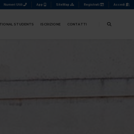
Numeri Utili
App
SiteMap
Registrati
Accedi
TIONAL STUDENTS
ISCRIZIONE
CONTATTI