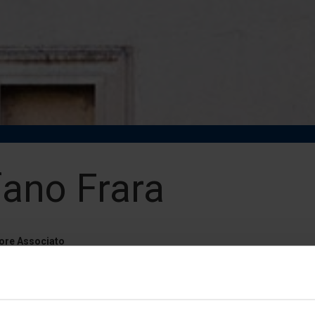
fano Frara
ore Associato
tà degli Studi Link Campus University - Roma
ra@unilink.it