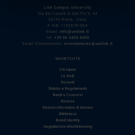
Identificare il tuo dispositivo, scansionandolo
Link Campus University
attivamente alla ricerca di caratteristiche specifiche
Via del Casale di San Pio V, 44
(impronte digitali).
00165 Roma - Italia
P. IVA: 11933781004
Approfondisci come vengono elaborati i tuoi dati personali
Email:
info@unilink.it
e imposta le tue preferenze nella
sezione dettagli
. Puoi
Tel:
+39 06 3400 6000
modificare o ritirare il tuo consenso in qualsiasi momento
Email Orientamento:
orientamento@unilink.it
dalla Dichiarazione sui cookie.
SHORTCUTS
Utilizziamo i cookie per personalizzare contenuti ed
Chi siamo
annunci, per fornire funzionalità dei social media e per
Le Sedi
analizzare il nostro traffico. Condividiamo inoltre
Docenti
informazioni sul modo in cui utilizza il nostro sito con i
Statuto e Regolamenti
nostri partner che si occupano di analisi dei dati web,
Bandi e Concorsi
pubblicità e social media, i quali potrebbero combinarle
Ricerca
con altre informazioni che ha fornito loro o che hanno
Sistemi Informativi di Ateneo
raccolto dal suo utilizzo dei loro servizi.
Biblioteca
Brand Identity
Segnalazioni whistleblowing