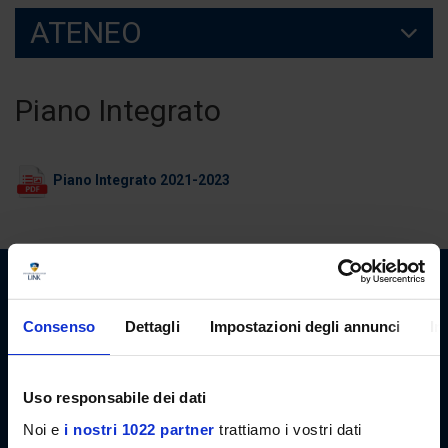
ATENEO
Piano Integrato
Piano Integrato 2021-2023
Consenso
Dettagli
Impostazioni degli annunci
In
Link Campus University
Uso responsabile dei dati
Via del Casale di San Pio V, 44
00165 Roma - Italia
Noi e
i nostri 1022 partner
trattiamo i vostri dati
P. IVA: 11933781004