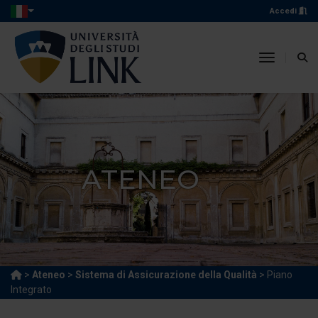
Accedi
toggle n
ATENEO
>
Ateneo
>
Sistema di Assicurazione della Qualità
> Piano
Integrato