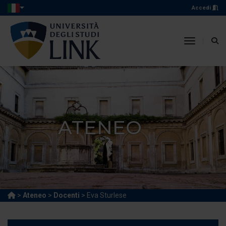
Accedi
toggle n
ATENEO
>
Ateneo
>
Docenti
> Eva Sturlese