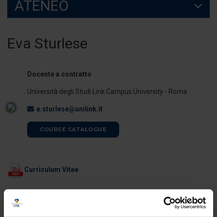
ATENEO
Eva Sturlese
Docente a contratto
Università degli Studi Link Campus University - Roma
e.sturlese@unilink.it
COURSE CATALOGUE
Curriculum Vitae
ORARI DI RICEVIMENTO
Il docente è disponibile per il ricevimento studenti al termine delle