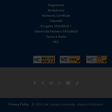
con altre informazioni che ha fornito loro o che hanno
Segreterie
raccolto dal suo utilizzo dei loro servizi.
Modulistica
Richiesta Certificati
Calendari
Progetto ERASMUS +
Università Partners ERASMUS
Tasse e Rette
PEC
Privacy Policy
© 2026 Link Campus University - Sistemi Informativi