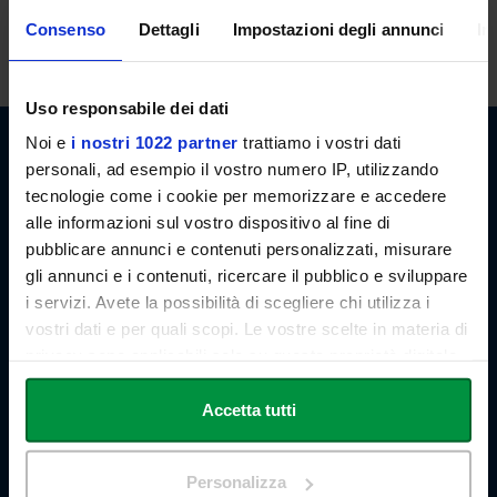
lezioni. E' possibile, in ogni caso, concordare appuntamenti previo
Consenso
Dettagli
Impostazioni degli annunci
In
invio di email.
Uso responsabile dei dati
Noi e
i nostri 1022 partner
trattiamo i vostri dati
personali, ad esempio il vostro numero IP, utilizzando
tecnologie come i cookie per memorizzare e accedere
alle informazioni sul vostro dispositivo al fine di
pubblicare annunci e contenuti personalizzati, misurare
Link Campus University
gli annunci e i contenuti, ricercare il pubblico e sviluppare
Via del Casale di San Pio V, 44
i servizi. Avete la possibilità di scegliere chi utilizza i
00165 Roma - Italia
P. IVA: 11933781004
vostri dati e per quali scopi. Le vostre scelte in materia di
Email:
info@unilink.it
privacy sono applicabili solo su questa proprietà digitale
Tel:
+39 06 3400 6000
in cui avete effettuato le vostre scelte. È possibile
Email Orientamento:
orientamento@unilink.it
modificare o revocare il proprio consenso in qualsiasi
Accetta tutti
momento dalla Dichiarazione sui cookie o facendo clic
SHORTCUTS
sull'icona di attivazione della privacy.
Personalizza
Chi siamo