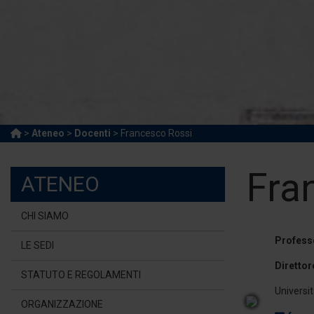
>
Ateneo
>
Docenti
> Francesco Rossi
Fra
ATENEO
CHI SIAMO
Profess
LE SEDI
Direttor
STATUTO E REGOLAMENTI
Universi
ORGANIZZAZIONE