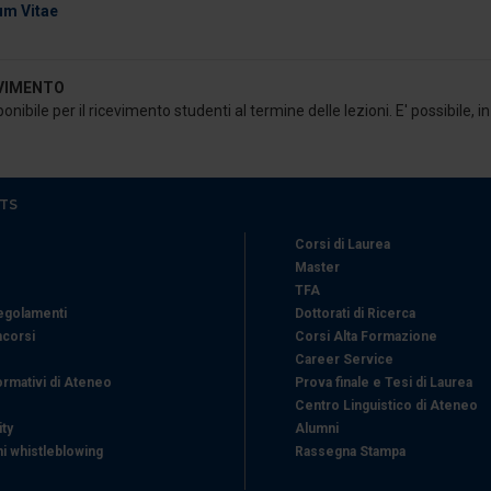
um Vitae
EVIMENTO
ponibile per il ricevimento studenti al termine delle lezioni. E' possibile
TS
Corsi di Laurea
Master
TFA
Regolamenti
Dottorati di Ricerca
ncorsi
Corsi Alta Formazione
Career Service
ormativi di Ateneo
Prova finale e Tesi di Laurea
Centro Linguistico di Ateneo
ity
Alumni
i whistleblowing
Rassegna Stampa