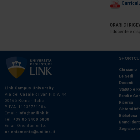
Curricul
ORARI DI RIC
Il docente è dis
SHORTCU
Chi siamo
Le Sedi
Docenti
Link Campus University
Statuto e 
Via del Casale di San Pio V, 44
Bandi e Co
00165 Roma - Italia
Ricerca
P. IVA: 11933781004
Sistemi Inf
Email:
info@unilink.it
Biblioteca
Tel:
+39 06 3400 6000
Brand Ident
Email Orientamento:
Segnalazion
orientamento@unilink.it