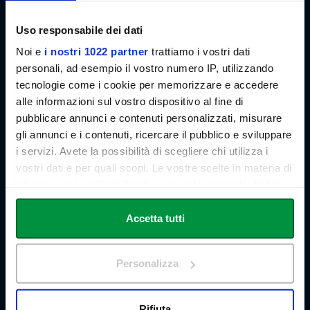
Uso responsabile dei dati
Noi e
i nostri 1022 partner
trattiamo i vostri dati
personali, ad esempio il vostro numero IP, utilizzando
tecnologie come i cookie per memorizzare e accedere
Link Campus University
Via del Casale di San Pio V, 44
alle informazioni sul vostro dispositivo al fine di
00165 Roma - Italia
pubblicare annunci e contenuti personalizzati, misurare
P. IVA: 11933781004
gli annunci e i contenuti, ricercare il pubblico e sviluppare
Email:
info@unilink.it
i servizi. Avete la possibilità di scegliere chi utilizza i
Tel:
+39 06 3400 6000
vostri dati e per quali scopi. Le vostre scelte in materia di
Email Orientamento:
orientamento@unilink.it
privacy sono applicabili solo su questa proprietà digitale
in cui avete effettuato le vostre scelte. È possibile
SHORTCUTS
modificare o revocare il proprio consenso in qualsiasi
Accetta tutti
Chi siamo
momento dalla Dichiarazione sui cookie o facendo clic
Le Sedi
sull'icona di attivazione della privacy.
Docenti
Personalizza
Statuto e Regolamenti
Con il tuo consenso, vorremmo anche:
Bandi e Concorsi
Ricerca
raccogliere informazioni sulla tua posizione
Rifiuta