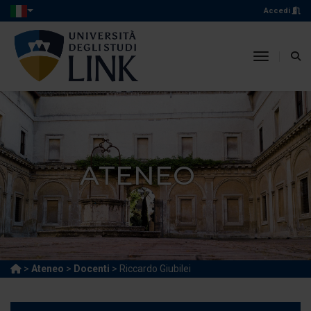
Accedi
toggle n
ATENEO
>
Ateneo
>
Docenti
> Riccardo Giubilei