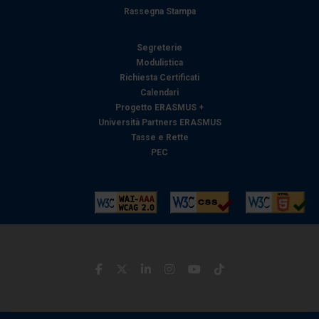
pubblicità e social media, i quali potrebbero combinarle
Rassegna Stampa
con altre informazioni che ha fornito loro o che hanno
raccolto dal suo utilizzo dei loro servizi.
Segreterie
Modulistica
Richiesta Certificati
Calendari
Progetto ERASMUS +
Università Partners ERASMUS
Tasse e Rette
PEC