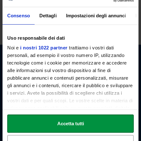
ORARI DI RICEVIMENTO
Il docente è disponibile per il ricevimento studenti al termine delle
Consenso
Dettagli
Impostazioni degli annunci
In
lezioni. E' possibile, in ogni caso, concordare appuntamenti previo
invio di email.
Uso responsabile dei dati
Noi e
i nostri 1022 partner
trattiamo i vostri dati
personali, ad esempio il vostro numero IP, utilizzando
tecnologie come i cookie per memorizzare e accedere
alle informazioni sul vostro dispositivo al fine di
pubblicare annunci e contenuti personalizzati, misurare
gli annunci e i contenuti, ricercare il pubblico e sviluppare
Link Campus University
i servizi. Avete la possibilità di scegliere chi utilizza i
Via del Casale di San Pio V, 44
00165 Roma - Italia
vostri dati e per quali scopi. Le vostre scelte in materia di
P. IVA: 11933781004
privacy sono applicabili solo su questa proprietà digitale
Email:
info@unilink.it
in cui avete effettuato le vostre scelte. È possibile
Tel:
+39 06 3400 6000
modificare o revocare il proprio consenso in qualsiasi
Accetta tutti
Email Orientamento:
orientamento@unilink.it
momento dalla Dichiarazione sui cookie o facendo clic
sull'icona di attivazione della privacy.
SHORTCUTS