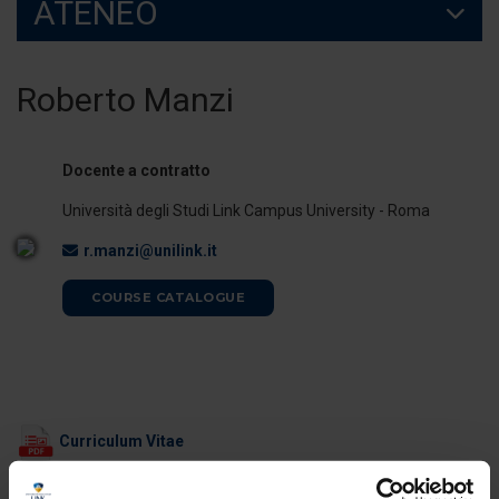
ATENEO
Roberto Manzi
Docente a contratto
Università degli Studi Link Campus University - Roma
r.manzi@unilink.it
COURSE CATALOGUE
Curriculum Vitae