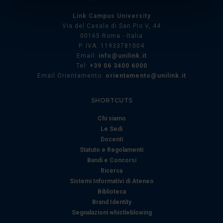
Identificare il tuo dispositivo, scansionandolo
Link Campus University
attivamente alla ricerca di caratteristiche specifiche
Via del Casale di San Pio V, 44
(impronte digitali).
00165 Roma - Italia
Approfondisci come vengono elaborati i tuoi dati personali
P. IVA: 11933781004
Email:
info@unilink.it
e imposta le tue preferenze nella
sezione dettagli
. Puoi
Tel:
+39 06 3400 6000
modificare o ritirare il tuo consenso in qualsiasi momento
Email Orientamento:
orientamento@unilink.it
dalla Dichiarazione sui cookie.
SHORTCUTS
Utilizziamo i cookie per personalizzare contenuti ed
annunci, per fornire funzionalità dei social media e per
Chi siamo
analizzare il nostro traffico. Condividiamo inoltre
Le Sedi
Docenti
informazioni sul modo in cui utilizza il nostro sito con i
Statuto e Regolamenti
nostri partner che si occupano di analisi dei dati web,
Bandi e Concorsi
pubblicità e social media, i quali potrebbero combinarle
Ricerca
con altre informazioni che ha fornito loro o che hanno
Sistemi Informativi di Ateneo
raccolto dal suo utilizzo dei loro servizi.
Biblioteca
Brand Identity
Segnalazioni whistleblowing