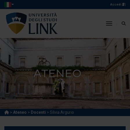
Accedi
toggle n
ATENEO
>
Ateneo
>
Docenti
> Silvia Argurio