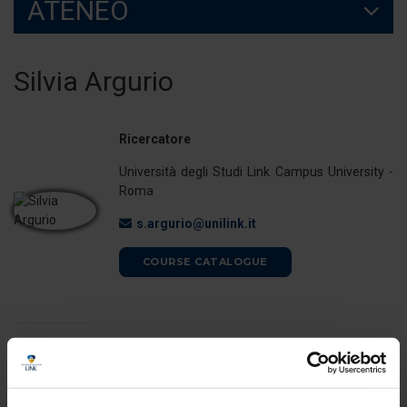
ATENEO
Silvia Argurio
Ricercatore
Università degli Studi Link Campus University -
Roma
s.argurio@unilink.it
COURSE CATALOGUE
ORARI DI RICEVIMENTO
La docente è disponibile per il ricevimento studenti al termine delle
lezioni. È possibile, in ogni caso, concordare appuntamenti previo
invio di email.