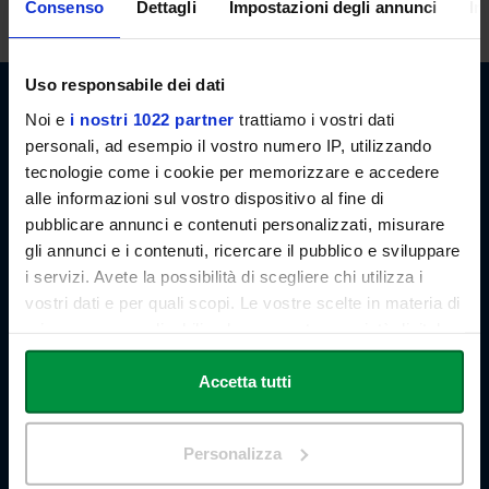
Consenso
Dettagli
Impostazioni degli annunci
In
Uso responsabile dei dati
Noi e
i nostri 1022 partner
trattiamo i vostri dati
personali, ad esempio il vostro numero IP, utilizzando
tecnologie come i cookie per memorizzare e accedere
alle informazioni sul vostro dispositivo al fine di
Link Campus University
pubblicare annunci e contenuti personalizzati, misurare
Via del Casale di San Pio V, 44
gli annunci e i contenuti, ricercare il pubblico e sviluppare
00165 Roma - Italia
i servizi. Avete la possibilità di scegliere chi utilizza i
P. IVA: 11933781004
Email:
info@unilink.it
vostri dati e per quali scopi. Le vostre scelte in materia di
Tel:
+39 06 3400 6000
privacy sono applicabili solo su questa proprietà digitale
Email Orientamento:
orientamento@unilink.it
in cui avete effettuato le vostre scelte. È possibile
modificare o revocare il proprio consenso in qualsiasi
Accetta tutti
SHORTCUTS
momento dalla Dichiarazione sui cookie o facendo clic
sull'icona di attivazione della privacy.
Chi siamo
Personalizza
Le Sedi
Docenti
Con il tuo consenso, vorremmo anche: