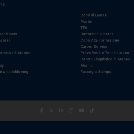
TS
Corsi di Laurea
Master
TFA
Regolamenti
Dottorati di Ricerca
ncorsi
Corsi Alta Formazione
Career Service
ormativi di Ateneo
Prova finale e Tesi di Laurea
Centro Linguistico di Ateneo
ity
Alumni
i whistleblowing
Rassegna Stampa