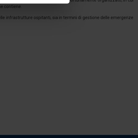
zati, è stato costituito un archivio opportunamente organizzato, in cui
he contiene.
elle infrastrutture ospitanti, sia in termini di gestione delle emergenze
l media e per analizzare il
nostri partner che si occupano
azioni che ha fornito loro o