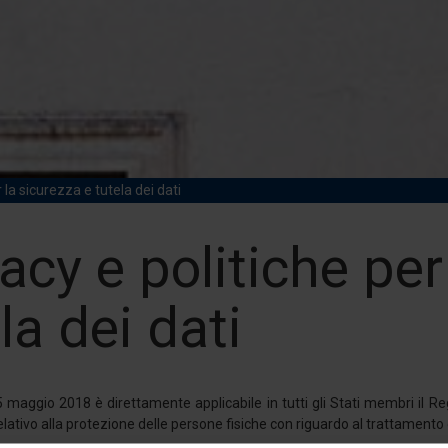
 la sicurezza e tutela dei dati
acy e politiche per
la dei dati
25 maggio 2018 è direttamente applicabile in tutti gli Stati membri i
lativo alla protezione delle persone fisiche con riguardo al trattamento e 