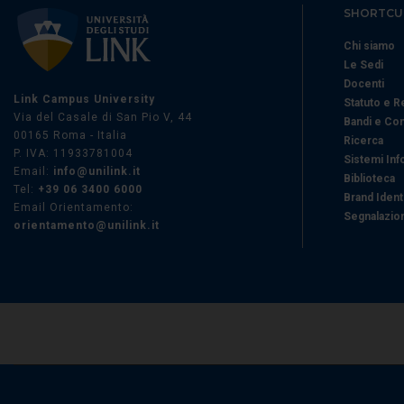
SHORTCU
Chi siamo
Le Sedi
Docenti
Link Campus University
Statuto e 
Via del Casale di San Pio V, 44
Bandi e Co
00165 Roma - Italia
Ricerca
P. IVA: 11933781004
Sistemi Inf
Email:
info@unilink.it
Biblioteca
Tel:
+39 06 3400 6000
Brand Ident
Email Orientamento:
Segnalazion
orientamento@unilink.it