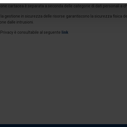
ene la disciplina per i trattamenti senza l’ausilio di processi automatiz
consenso in qualsiasi momento dalla Dichiarazione sui cookie.
ne cartacea è separata a seconda delle categorie di dati personali a c
 la gestione in sicurezza delle risorse garantiscono la sicurezza fisica d
nalizzare contenuti ed annunci, per fornire funzionalità dei socia
ne dalle intrusioni.
inoltre informazioni sul modo in cui utilizza il nostro sito con i 
y Privacy è consultabile al seguente
link
icità e social media, i quali potrebbero combinarle con altre inform
lizzo dei loro servizi.