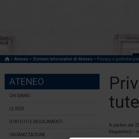
>
Ateneo
>
Sistemi Informativi di Ateneo
> Privacy e politiche per
Priv
ATENEO
tute
CHI SIAMO
LE SEDI
STATUTO E REGOLAMENTI
A partire dal 
Regulation) – re
ORGANIZZAZIONE