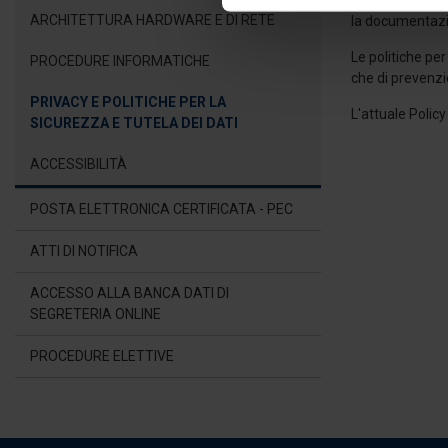
Per quanto atti
modificare o ritirare il tuo 
ARCHITETTURA HARDWARE E DI RETE
la documentazio
Le politiche per
PROCEDURE INFORMATICHE
Utilizziamo i cookie per perso
che di prevenzio
nostro traffico. Condividiamo 
PRIVACY E POLITICHE PER LA
L'attuale Polic
di analisi dei dati web, pubbl
SICUREZZA E TUTELA DEI DATI
che hanno raccolto dal suo uti
ACCESSIBILITÀ
POSTA ELETTRONICA CERTIFICATA - PEC
ATTI DI NOTIFICA
ACCESSO ALLA BANCA DATI DI
SEGRETERIA ONLINE
PROCEDURE ELETTIVE