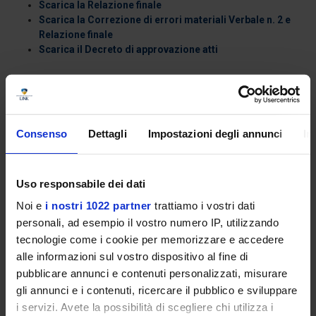
Scarica la Relazione finale
Scarica la Correzione di errori materiali Verbale n. 2 e
Relazione finale
Scarica il Decreto di approvazione atti
Consenso
Dettagli
Impostazioni degli annunci
In
5. Bando di procedura selettiva per la copertura di n. 1 (uno)
posto di professore universitario di seconda fascia, da coprire
mediante chiamata, ai sensi dell’art. 18 comma 1 della legge
240/2010
Uso responsabile dei dati
Noi e
i nostri 1022 partner
trattiamo i vostri dati
Con D.R. n. 826 del 5 novembre 2021, il cui avviso è pubblicato nella
personali, ad esempio il vostro numero IP, utilizzando
Gazzetta Ufficiale della Repubblica Italiana – 4 ª Serie Speciale –
Concorsi ed Esami n. 96 del 3 dicembre 2021, è indetta una
tecnologie come i cookie per memorizzare e accedere
procedura pubblica di selezione finalizzata al reclutamento di n. 1
alle informazioni sul vostro dispositivo al fine di
(uno) professore universitario di ruolo di seconda fascia, ai sensi
pubblicare annunci e contenuti personalizzati, misurare
dell’art. 18, comma 1, della Legge n. 240/2010 – Settore
gli annunci e i contenuti, ricercare il pubblico e sviluppare
concorsuale 09/H1 (Sistemi di elaborazione delle informazioni) -
i servizi. Avete la possibilità di scegliere chi utilizza i
Settore scientifico disciplinare ING-INF/05 (Sistemi di elaborazione