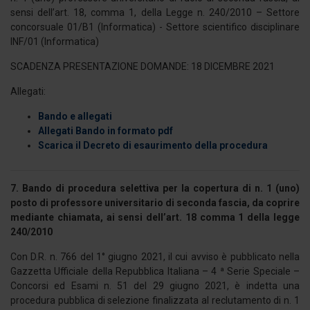
sensi dell’art. 18, comma 1, della Legge n. 240/2010 – Settore
Utilizziamo i cookie per personalizzare contenuti ed
concorsuale 01/B1 (Informatica) - Settore scientifico disciplinare
annunci, per fornire funzionalità dei social media e per
INF/01 (Informatica)
analizzare il nostro traffico. Condividiamo inoltre
SCADENZA PRESENTAZIONE DOMANDE: 18 DICEMBRE 2021
informazioni sul modo in cui utilizza il nostro sito con i
nostri partner che si occupano di analisi dei dati web,
Allegati:
pubblicità e social media, i quali potrebbero combinarle
Bando e allegati
con altre informazioni che ha fornito loro o che hanno
Allegati Bando in formato pdf
raccolto dal suo utilizzo dei loro servizi.
Scarica il Decreto di esaurimento della procedura
7. Bando di procedura selettiva per la copertura di n. 1 (uno)
posto di professore universitario di seconda fascia, da coprire
mediante chiamata, ai sensi dell’art. 18 comma 1 della legge
240/2010
Con D.R. n. 766 del 1° giugno 2021, il cui avviso è pubblicato nella
Gazzetta Ufficiale della Repubblica Italiana – 4 ª Serie Speciale –
Concorsi ed Esami n. 51 del 29 giugno 2021, è indetta una
procedura pubblica di selezione finalizzata al reclutamento di n. 1