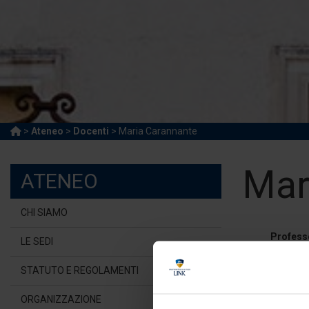
>
Ateneo
>
Docenti
> Maria Carannante
Mar
ATENEO
CHI SIAMO
Profess
LE SEDI
Universi
STATUTO E REGOLAMENTI
m.car
ORGANIZZAZIONE