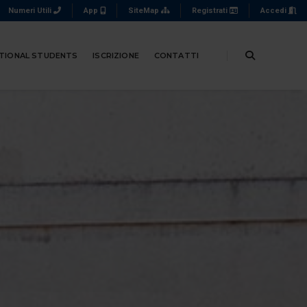
Numeri Utili
App
SiteMap
Registrati
Accedi
TIONAL STUDENTS
ISCRIZIONE
CONTATTI