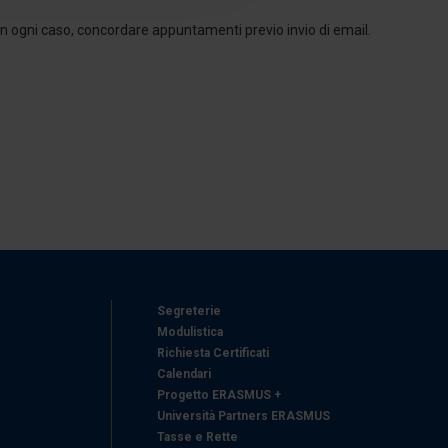
azioni che ha fornito loro o
, in ogni caso, concordare appuntamenti previo invio di email.
Segreterie
Modulistica
Richiesta Certificati
Calendari
Progetto ERASMUS +
Università Partners ERASMUS
Tasse e Rette