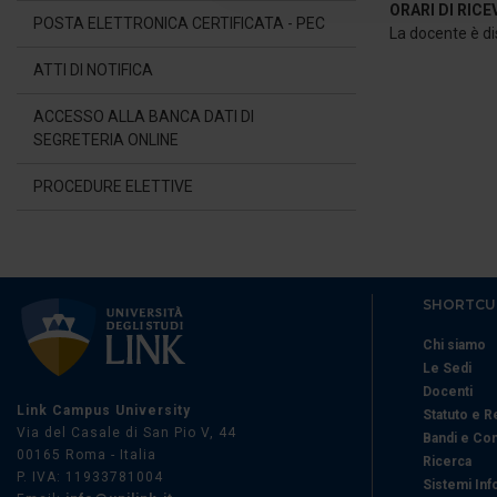
ORARI DI RIC
POSTA ELETTRONICA CERTIFICATA - PEC
di analisi dei dati web, pubbl
La docente è dis
che hanno raccolto dal suo uti
ATTI DI NOTIFICA
ACCESSO ALLA BANCA DATI DI
SEGRETERIA ONLINE
PROCEDURE ELETTIVE
SHORTCU
Chi siamo
Le Sedi
Docenti
Link Campus University
Statuto e 
Via del Casale di San Pio V, 44
Bandi e Co
00165 Roma - Italia
Ricerca
P. IVA: 11933781004
Sistemi Inf