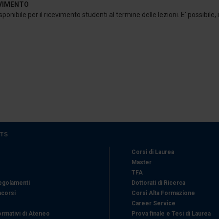
EVIMENTO
icità e social media, i quali potrebbero combinarle con altre inform
ponibile per il ricevimento studenti al termine delle lezioni. E' possibile
lizzo dei loro servizi.
TS
Corsi di Laurea
Master
TFA
Regolamenti
Dottorati di Ricerca
ncorsi
Corsi Alta Formazione
Career Service
ormativi di Ateneo
Prova finale e Tesi di Laurea