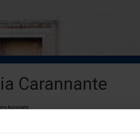
ia Carannante
ore Associato
tà degli Studi Link Campus University - Roma
annante@unilink.it