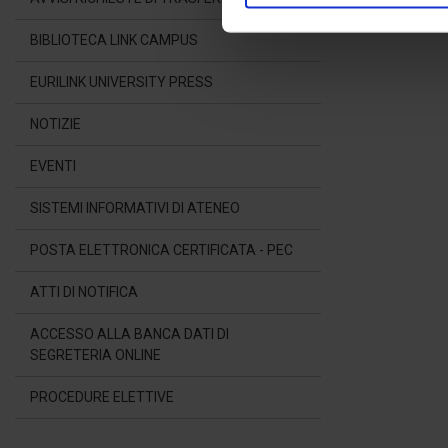
Approfondisci come vengono el
modificare o ritirare il tuo 
BIBLIOTECA LINK CAMPUS
EURILINK UNIVERSITY PRESS
Utilizziamo i cookie per perso
nostro traffico. Condividiamo 
NOTIZIE
di analisi dei dati web, pubbl
che hanno raccolto dal suo uti
EVENTI
SISTEMI INFORMATIVI DI ATENEO
POSTA ELETTRONICA CERTIFICATA - PEC
ATTI DI NOTIFICA
ACCESSO ALLA BANCA DATI DI
SEGRETERIA ONLINE
PROCEDURE ELETTIVE