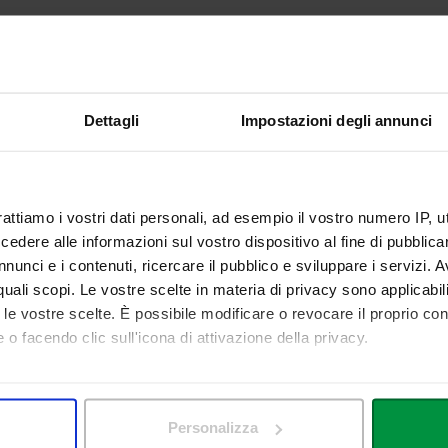
tica di Protezione di Minori
d Protection Policy
Dettagli
Impostazioni degli annunci
rattiamo i vostri dati personali, ad esempio il vostro numero IP, 
dere alle informazioni sul vostro dispositivo al fine di pubblica
u appuntamento
nunci e i contenuti, ricercare il pubblico e sviluppare i servizi. A
t.ssa Antonella Buccione
r quali scopi. Le vostre scelte in materia di privacy sono applicabi
to le vostre scelte. È possibile modificare o revocare il proprio 
otectionlcu@unilink.it
 o facendo clic sull'icona di attivazione della privacy.
83
mo anche:
 sulla tua posizione geografica, con un'approssimazione di qualc
Personalizza
itivo, scansionandolo attivamente alla ricerca di caratteristiche spe