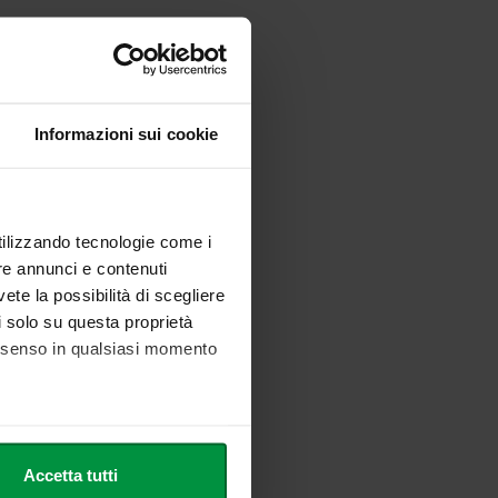
Informazioni sui cookie
utilizzando tecnologie come i
re annunci e contenuti
vete la possibilità di scegliere
li solo su questa proprietà
consenso in qualsiasi momento
he metro,
Accetta tutti
cifiche (impronte digitali).