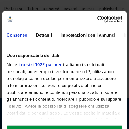
Professor Tafuri authored several articles published in
international journals and participated in numerous international
scientific conferences.
Consenso
Dettagli
Impostazioni degli annunci
In
Curriculum Vitae
Uso responsabile dei dati
OFFICE HOURS
Noi e
i nostri 1022 partner
trattiamo i vostri dati
The professor is available to receive the students at the end of the
personali, ad esempio il vostro numero IP, utilizzando
lessons. However, the students may also request an appointment
tecnologie come i cookie per memorizzare e accedere
by email.
alle informazioni sul vostro dispositivo al fine di
pubblicare annunci e contenuti personalizzati, misurare
gli annunci e i contenuti, ricercare il pubblico e sviluppare
i servizi. Avete la possibilità di scegliere chi utilizza i
vostri dati e per quali scopi. Le vostre scelte in materia di
privacy sono applicabili solo su questa proprietà digitale
Link Campus University
in cui avete effettuato le vostre scelte. È possibile
Via del Casale di San Pio V, 44