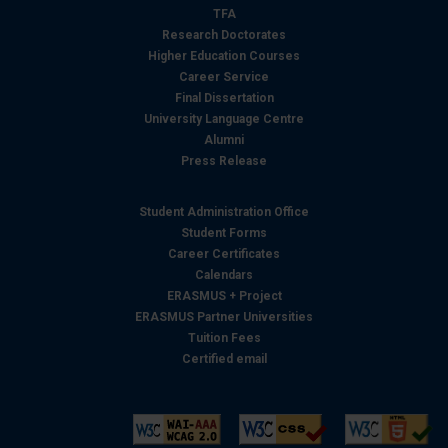
analizzare il nostro traffico. Condividiamo inoltre
TFA
informazioni sul modo in cui utilizza il nostro sito con i
Research Doctorates
nostri partner che si occupano di analisi dei dati web,
Higher Education Courses
Career Service
pubblicità e social media, i quali potrebbero combinarle
Final Dissertation
con altre informazioni che ha fornito loro o che hanno
University Language Centre
raccolto dal suo utilizzo dei loro servizi.
Alumni
Press Release
Student Administration Office
Student Forms
Career Certificates
Calendars
ERASMUS + Project
ERASMUS Partner Universities
Tuition Fees
Certified email