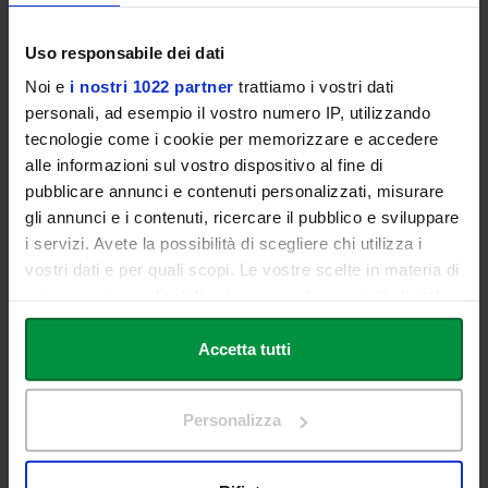
PRE-ACADEMIC
Uso responsabile dei dati
Noi e
i nostri 1022 partner
trattiamo i vostri dati
COURSES
personali, ad esempio il vostro numero IP, utilizzando
tecnologie come i cookie per memorizzare e accedere
alle informazioni sul vostro dispositivo al fine di
pubblicare annunci e contenuti personalizzati, misurare
Music and Performing arts
gli annunci e i contenuti, ricercare il pubblico e sviluppare
i servizi. Avete la possibilità di scegliere chi utilizza i
vostri dati e per quali scopi. Le vostre scelte in materia di
privacy sono applicabili solo su questa proprietà digitale
in cui avete effettuato le vostre scelte. È possibile
PAST EDITIONS
modificare o revocare il proprio consenso in qualsiasi
Accetta tutti
momento dalla Dichiarazione sui cookie o facendo clic
sull'icona di attivazione della privacy.
Personalizza
2021/2022 EDITION
Con il tuo consenso, vorremmo anche:
raccogliere informazioni sulla tua posizione