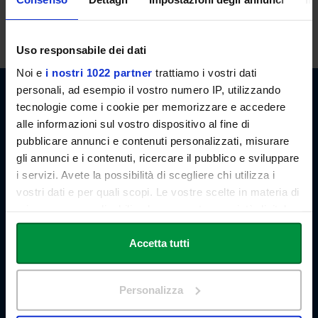
lessons. However, the students may also request an appointment
by email.
Uso responsabile dei dati
Noi e
i nostri 1022 partner
trattiamo i vostri dati
personali, ad esempio il vostro numero IP, utilizzando
tecnologie come i cookie per memorizzare e accedere
alle informazioni sul vostro dispositivo al fine di
Link Campus University
pubblicare annunci e contenuti personalizzati, misurare
Via del Casale di San Pio V, 44
00165 Roma - Italia
gli annunci e i contenuti, ricercare il pubblico e sviluppare
P. IVA: 11933781004
i servizi. Avete la possibilità di scegliere chi utilizza i
Email:
info@unilink.it
vostri dati e per quali scopi. Le vostre scelte in materia di
Tel:
+39 06 3400 6000
privacy sono applicabili solo su questa proprietà digitale
Email Orientamento:
orientamento@unilink.it
in cui avete effettuato le vostre scelte. È possibile
modificare o revocare il proprio consenso in qualsiasi
Accetta tutti
SHORTCUTS
momento dalla Dichiarazione sui cookie o facendo clic
About Us
sull'icona di attivazione della privacy.
The Branches
Personalizza
Teaching Staff
Con il tuo consenso, vorremmo anche:
Statute and Regulations