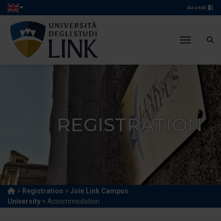
Accedi
toggle n
REGISTRATION
>
Registration
>
Join Link Campus
University
> Accommodation