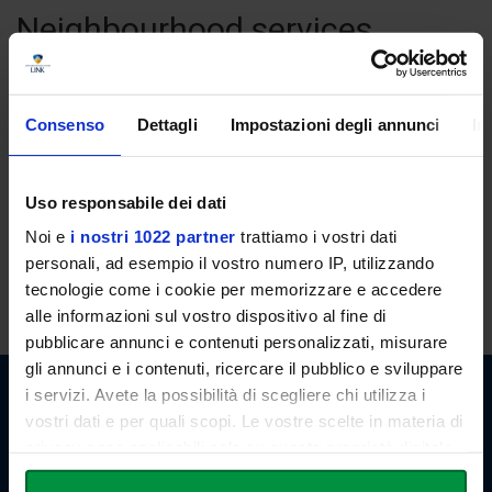
Neighbourhood services
Upon students' request, the staff of the University will select a
series of services of all types available in the vicinity of the
campus (such as for example garages, copy centers, stationery
Consenso
Dettagli
Impostazioni degli annunci
In
stores, bookbinderies, libraries, restaurants, fast foods, pizzerias,
postal services, and banking services.
Uso responsabile dei dati
Noi e
i nostri 1022 partner
trattiamo i vostri dati
For information:
accommodation@unilink.it
personali, ad esempio il vostro numero IP, utilizzando
Tel:
+39 06 3400 6000
tecnologie come i cookie per memorizzare e accedere
alle informazioni sul vostro dispositivo al fine di
pubblicare annunci e contenuti personalizzati, misurare
gli annunci e i contenuti, ricercare il pubblico e sviluppare
i servizi. Avete la possibilità di scegliere chi utilizza i
vostri dati e per quali scopi. Le vostre scelte in materia di
Link Campus University
privacy sono applicabili solo su questa proprietà digitale
Via del Casale di San Pio V, 44
in cui avete effettuato le vostre scelte. È possibile
00165 Roma - Italia