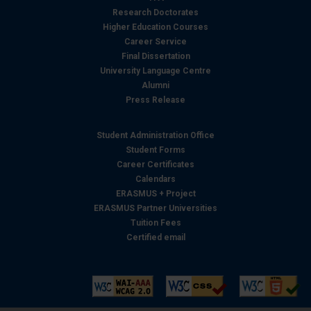
Research Doctorates
informazioni sul modo in cui utilizza il nostro sito con i
Higher Education Courses
nostri partner che si occupano di analisi dei dati web,
Career Service
pubblicità e social media, i quali potrebbero combinarle
Final Dissertation
con altre informazioni che ha fornito loro o che hanno
University Language Centre
raccolto dal suo utilizzo dei loro servizi.
Alumni
Press Release
Student Administration Office
Student Forms
Career Certificates
Calendars
ERASMUS + Project
ERASMUS Partner Universities
Tuition Fees
Certified email