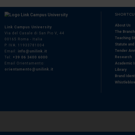
SHORTCU
About Us
Link Campus University
The Branc
Via del Casale di San Pio V, 44
Teaching St
00165 Roma - Italia
Statute and
P. IVA: 11933781004
Tender Ann
Email:
info@unilink.it
Research
Tel:
+39 06 3400 6000
Email Orientamento:
Academic I
orientamento@unilink.it
Library
Brand Ident
Whistleblo