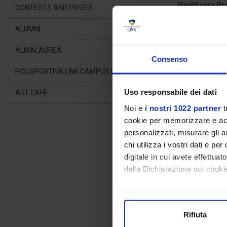
Healthcare Pr
CONTESTS AND PRIZES
Nursing (L/SNT
ALUMNI
Physiotherapy
ALMALAUREA
Consenso
Radiology Tech
POLISPORTIVA LINK CAMPUS UNIVERSITY
Ostheopathy (
Uso responsabile dei dati
ART CAFÈ
Noi e
i nostri 1022 partner
t
Dentistry (LM-
cookie per memorizzare e acce
personalizzati, misurare gli an
Michele Matte
chi utilizza i vostri dati e pe
digitale in cui avete effettua
dalla Dichiarazione sui cookie
DAMS (L-3) an
Paola Corsetti
Con il tuo consenso, vorrem
raccogliere informazioni
Rifiuta
Identificare il tuo dispos
Law (LMG-01),