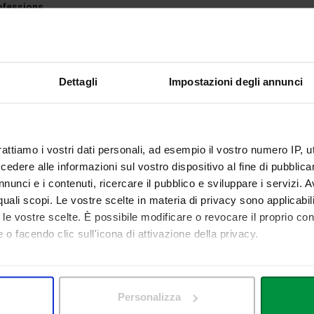
ofessions
1) Alessandra Tarola
a.tarola@unilink.it
 (L/SNT2) Francesca Adorno
f.adorno@unilink.it
Dettagli
Impostazioni degli annunci
nicques (L/SNT3) Luca Tarquini
l.tarquini@unilink.it
L/SNT4) Francesca Adorno
f.adorno@unilink.it
rattiamo i vostri dati personali, ad esempio il vostro numero IP, 
46)
dere alle informazioni sul vostro dispositivo al fine di pubblica
nunci e i contenuti, ricercare il pubblico e sviluppare i servizi. A
o
m.matteo@unilink.it
r quali scopi. Le vostre scelte in materia di privacy sono applicabi
to le vostre scelte. È possibile modificare o revocare il proprio 
 o facendo clic sull'icona di attivazione della privacy.
d Communication Sciences (L20 - LM59)
p.corsetti@unilink.it
mo anche:
 sulla tua posizione geografica, con un'approssimazione di qualc
Personalizza
itivo, scansionandolo attivamente alla ricerca di caratteristiche spe
 Political Sciences (L-36 - LM-62) and Economic Sciences (LM-56)