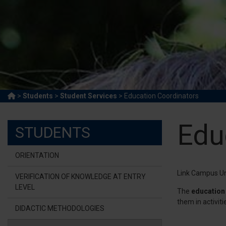
>
Students
>
Student Services
> Education Coordinators
Edu
STUDENTS
ORIENTATION
Link Campus Uni
VERIFICATION OF KNOWLEDGE AT ENTRY
LEVEL
The
education
them in activiti
DIDACTIC METHODOLOGIES