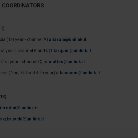
N COORDINATORS
41)
la (1st year - channel A)
a.tarola@unilink.it
1st year - channel B and D)
l.tarquini@unilink.it
(1st year - channel C)
m.matteo@unilink.it
one ( 2nd, 3rd and 4rth year)
a.buccione@unilink.it
13)
i.trodini@unilink.it
hi
g.bruschi@unilink.it