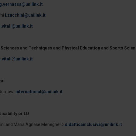
g.vernassa@unilink.it
ini
l.zucchini@unilink.it
.vitali@unilink.it
 Sciences and Techniques and Physical Education and Sports Scien
.vitali@unilink.it
ar
odumova
international@unilink.it
isability or LD
rini and Maria Agnese Meneghello
didatticainclusiva@unilink.it