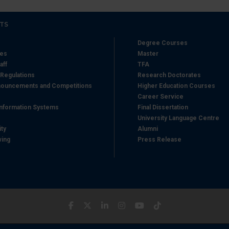
TS
Degree Courses
hes
Master
aff
TFA
 Regulations
Research Doctorates
ouncements and Competitions
Higher Education Courses
Career Service
nformation Systems
Final Dissertation
University Language Centre
ity
Alumni
wing
Press Release