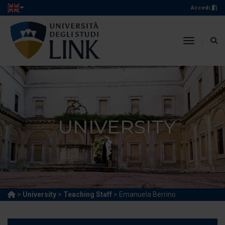
Accedi
toggle n
UNIVERSITY
>
University
>
Teaching Staff
> Emanuela Berrino