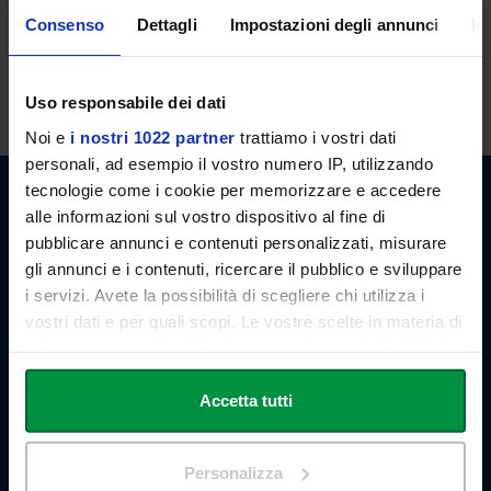
OFFICE HOURS
Consenso
Dettagli
Impostazioni degli annunci
In
The professor is available to receive the students at the end of the
lessons. However, the students may also request an appointment
by email.
Uso responsabile dei dati
Noi e
i nostri 1022 partner
trattiamo i vostri dati
personali, ad esempio il vostro numero IP, utilizzando
tecnologie come i cookie per memorizzare e accedere
alle informazioni sul vostro dispositivo al fine di
pubblicare annunci e contenuti personalizzati, misurare
Link Campus University
gli annunci e i contenuti, ricercare il pubblico e sviluppare
Via del Casale di San Pio V, 44
00165 Roma - Italia
i servizi. Avete la possibilità di scegliere chi utilizza i
P. IVA: 11933781004
vostri dati e per quali scopi. Le vostre scelte in materia di
Email:
info@unilink.it
privacy sono applicabili solo su questa proprietà digitale
Tel:
+39 06 3400 6000
in cui avete effettuato le vostre scelte. È possibile
Email Orientamento:
orientamento@unilink.it
modificare o revocare il proprio consenso in qualsiasi
Accetta tutti
momento dalla Dichiarazione sui cookie o facendo clic
SHORTCUTS
sull'icona di attivazione della privacy.
Personalizza
About Us