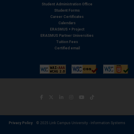
con altre informazioni che ha fornito loro o che hanno
Student Administration Office
raccolto dal suo utilizzo dei loro servizi.
Student Forms
Career Certificates
Calendars
ERASMUS + Project
ERASMUS Partner Universities
Tuition Fees
Certified email
Privacy Policy
© 2025 Link Campus University - Information Systems