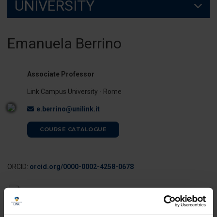
UNIVERSITY
Emanuela Berrino
Associate Professor
Link Campus University - Rome
e.berrino@unilink.it
COURSE CATALOGUE
ORCID:
orcid.org/0000-0002-4258-0678
Curriculum Vitae