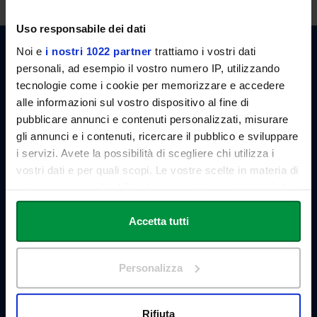
Uso responsabile dei dati
Noi e
i nostri 1022 partner
trattiamo i vostri dati
personali, ad esempio il vostro numero IP, utilizzando
Link Campus University
tecnologie come i cookie per memorizzare e accedere
Via del Casale di San Pio V, 44
alle informazioni sul vostro dispositivo al fine di
00165 Roma - Italia
pubblicare annunci e contenuti personalizzati, misurare
P. IVA: 11933781004
gli annunci e i contenuti, ricercare il pubblico e sviluppare
Email:
info@unilink.it
i servizi. Avete la possibilità di scegliere chi utilizza i
Tel:
+39 06 3400 6000
Email Orientamento:
orientamento@unilink.it
vostri dati e per quali scopi. Le vostre scelte in materia di
privacy sono applicabili solo su questa proprietà digitale
in cui avete effettuato le vostre scelte. È possibile
SHORTCUTS
modificare o revocare il proprio consenso in qualsiasi
Accetta tutti
About Us
momento dalla Dichiarazione sui cookie o facendo clic
The Branches
sull'icona di attivazione della privacy.
Teaching Staff
Personalizza
Statute and Regulations
Con il tuo consenso, vorremmo anche:
Tender Announcements and Competitions
Research
raccogliere informazioni sulla tua posizione
Rifiuta