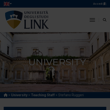
Accedi
toggle n
UNIVERSITY
>
University
>
Teaching Staff
> Stefano Ruggeri