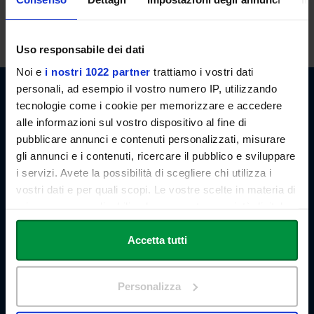
lessons. However, the students may also request an appointment
by email.
Uso responsabile dei dati
Noi e
i nostri 1022 partner
trattiamo i vostri dati
personali, ad esempio il vostro numero IP, utilizzando
tecnologie come i cookie per memorizzare e accedere
alle informazioni sul vostro dispositivo al fine di
Link Campus University
pubblicare annunci e contenuti personalizzati, misurare
Via del Casale di San Pio V, 44
00165 Roma - Italia
gli annunci e i contenuti, ricercare il pubblico e sviluppare
P. IVA: 11933781004
i servizi. Avete la possibilità di scegliere chi utilizza i
Email:
info@unilink.it
vostri dati e per quali scopi. Le vostre scelte in materia di
Tel:
+39 06 3400 6000
privacy sono applicabili solo su questa proprietà digitale
Email Orientamento:
orientamento@unilink.it
in cui avete effettuato le vostre scelte. È possibile
modificare o revocare il proprio consenso in qualsiasi
Accetta tutti
SHORTCUTS
momento dalla Dichiarazione sui cookie o facendo clic
About Us
sull'icona di attivazione della privacy.
The Branches
Personalizza
Teaching Staff
Con il tuo consenso, vorremmo anche:
Statute and Regulations