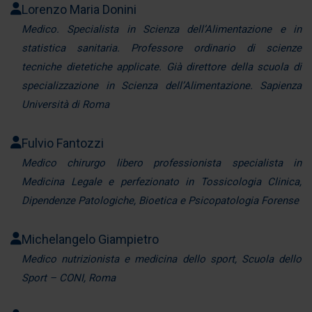
informazioni sul modo in cui utilizza il nostro sito con i
Lorenzo Maria Donini
nostri partner che si occupano di analisi dei dati web,
Medico. Specialista in Scienza dell’Alimentazione e in
pubblicità e social media, i quali potrebbero combinarle
statistica sanitaria. Professore ordinario di scienze
con altre informazioni che ha fornito loro o che hanno
tecniche dietetiche applicate. Già direttore della scuola di
raccolto dal suo utilizzo dei loro servizi.
specializzazione in Scienza dell’Alimentazione. Sapienza
Università di Roma
Fulvio Fantozzi
Medico chirurgo libero professionista specialista in
Medicina Legale e perfezionato in Tossicologia Clinica,
Dipendenze Patologiche, Bioetica e Psicopatologia Forense
Michelangelo Giampietro
Medico nutrizionista e medicina dello sport, Scuola dello
Sport – CONI, Roma