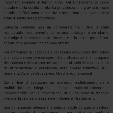
importanti ricadute in termini clinici, del funzionamento psico-
sociale e della qualità di vita. La prevalenza e la gravità clinica e
sociale dei DNA sono in crescita e impattano negativamente lo
stato di salute della popolazione.
L’obesità, sebbene non sia considerata tra i DNA, è stata
riconosciuta recentemente come una patologia a sé stante,
coinvolge il comportamento alimentare e la salute psico-fisica-
sociale delle persone che ne sono affette.
Per affrontare tali patologie è necessario coinvolgere tutti coloro
che, seppure con diverse specifiche professionalità, si occupano
della ricerca e della clinica nel campo dei disturbi della nutrizione e
dell’alimentazione e dell’obesità, nelle diverse istituzioni (ASL,
Università, Aziende Ospedaliere, Cliniche, ecc.) nazionali.
Ciò al fine di realizzare un approccio multidimensionale e
multidisciplinare integrato - équipe multiprofessionale -
imprescindibile per la prevenzione, di cui fa parte la diagnosi
precoce, la valutazione iniziale e in itinere, e il trattamento.
Una formazione adeguata è indispensabile in questo settore,
spesso oggetto di interferenze da parte di mass media o