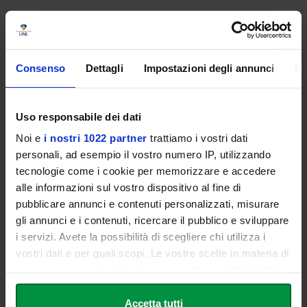
Comitato scientifico
Consenso
Dettagli
Impostazioni degli annunci
In
Silvia Migliaccio
Medico specialista in Endocrinologia e Malattie del
Metabolismo. Professore ordinario di Scienza
Uso responsabile dei dati
dell’Alimentazione. Direttore della Scuola di
Noi e
i nostri 1022 partner
trattiamo i vostri dati
Specializzazione in Scienza dell’Alimentazione,
personali, ad esempio il vostro numero IP, utilizzando
dell’Università di Roma “Sapienza”
tecnologie come i cookie per memorizzare e accedere
alle informazioni sul vostro dispositivo al fine di
pubblicare annunci e contenuti personalizzati, misurare
Patrizia Todisco
gli annunci e i contenuti, ricercare il pubblico e sviluppare
Medico internista e psichiatra, psicoterapeuta. Presidente
i servizi. Avete la possibilità di scegliere chi utilizza i
della Società per lo Studio dei Disturbi del Comportamento
vostri dati e per quali scopi. Le vostre scelte in materia di
alimentare (SISDCA)
privacy sono applicabili solo su questa proprietà digitale
in cui avete effettuato le vostre scelte. È possibile
modificare o revocare il proprio consenso in qualsiasi
Accetta tutti