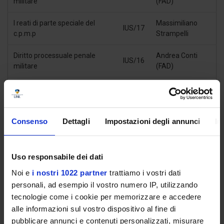
militare
(FAD)
I reati di parte speciale del
Massimiliano
IUS/17
c.p.m.p
Strampelli
Diritto processuale penale
Andrea Conti
IUS/16
militare
(FAD)
Le strategie difensive nel
Massimiliano
IUS/16
processo penale militare
Strampelli
Andrea Conti
Consenso
Dettagli
Impostazioni degli annunci
In
Il diritto sindacale militare
IUS/10
(FAD)
Strategie di negoziazione
Massimiliano
Uso responsabile dei dati
IUS/10
sindacale
Strampelli
Noi e
i nostri 1022 partner
trattiamo i vostri dati
personali, ad esempio il vostro numero IP, utilizzando
Andrea Conti
Il diritto previdenziale militare
IUS/10
(FAD)/Saverio
tecnologie come i cookie per memorizzare e accedere
Setti
alle informazioni sul vostro dispositivo al fine di
pubblicare annunci e contenuti personalizzati, misurare