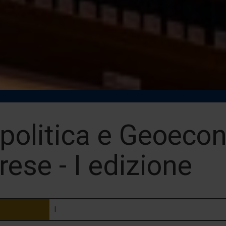
politica e Geoecon
ese - I edizione
I