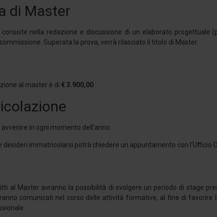
a di Master
e consiste nella redazione e discussione di un elaborato progettuale 
ommissione. Superata la prova, verrà rilasciato il titolo di Master.
izione al master è di
€ 3.900,00
.
icolazione
ò avvenire in ogni momento dell’anno.
 desideri immatricolarsi potrà chiedere un appuntamento con l’Ufficio
critti al Master avranno la possibilità di svolgere un periodo di stage p
ranno comunicati nel corso delle attività formative, al fine di favorire
ssionale.