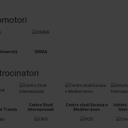
omotori
niversity
ISMAA
trocinatori
Centro Studi
Centro studi Eurasia e
Istitut
al Trends
Internazionali
Mediterraneo
Inte