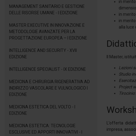
in merito
MANAGEMENT SANITARIO E GESTIONE
dimension
DELLE RISORSE UMANE - I EDIZIONE
in merito
in merito
MASTER EXECUTIVE IN INNOVAZIONE E
alla luce
METODOLOGIE AVANZATE PER LA
PROGETTAZIONE EUROPEA – I EDIZIONE
Didatti
INTELLIGENCE AND SECURITY - XVII
EDIZIONE
Il Master, istit
Lezioni s
INTELLIGENCE SPECIALIST - IX EDIZIONE
Studio ind
Esercitaz
MEDICINA E CHIRURGIA RIGENERATIVA AD
Project 
INDIRIZZO VASCOLARE E VULNOLOGICO I
Tirocinio
EDIZIONE
MEDICINA ESTETICA DEL VOLTO - I
Works
EDIZIONE
L’offerta didat
MEDICINA ESTETICA: TECNOLOGIE
impresa, associ
ESCLUSIVE ED APPORTI INNOVATIVI - I