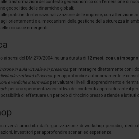
 alle trasformazioni del contesto geoeconomico con l’emersione di nuove 
e geopolitica delle dinamiche globali;
 alle pratiche di internazionalizzazione delle imprese, con attenzione ai
 agli orientamenti e ai meccanismi della gestione della sicurezza in am
 delle minacce emergenti.
ca
uito ai sensi del DM 270/2004, ha una durata di
12 mesi, con un impegno
incrone in aula virtuale e in presenza:
per interagire direttamente con i 
ividuale e attività di ricerca:
per approfondire autonomamente e consolida
ioni e verifiche intermedie
: per valutare i livelli di apprendimento e rient
work
: per una sperimentazione attiva dei contenuti appresi durante il per
: possibilità di effettuare un periodo di tirocinio presso aziende e istituti q
hop
tica verrà arricchita dall’organizzazione di workshop periodici, dedicat
azioni, investitori per approfondire scenari ed esperienze.