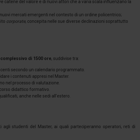
catene del valore e di nuovi attori che a varia scala influenzano la
 nuovi mercati emergenti nel contesto di un ordine policentrico;
bito
corporate
, concepita nelle sue diverse declinazioni soprattutto
 complessivo di 1500 ore
, suddivise tra:
docenti secondo un calendario programmato.
re i contenuti appresi nel Master.
rano nel processo di valutazione.
corso didattico formativo.
ualificati, anche nelle sedi all’estero.
i agli studenti del Master, ai quali parteciperanno operatori, reti di