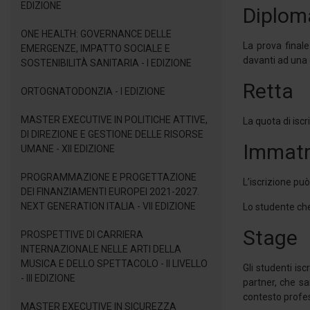
EDIZIONE
Diplom
ONE HEALTH: GOVERNANCE DELLE
La prova final
EMERGENZE, IMPATTO SOCIALE E
davanti ad una c
SOSTENIBILITÀ SANITARIA - I EDIZIONE
Retta
ORTOGNATODONZIA - I EDIZIONE
MASTER EXECUTIVE IN POLITICHE ATTIVE,
La quota di iscr
DI DIREZIONE E GESTIONE DELLE RISORSE
Immatr
UMANE - XII EDIZIONE
PROGRAMMAZIONE E PROGETTAZIONE
L’iscrizione pu
DEI FINANZIAMENTI EUROPEI 2021-2027.
NEXT GENERATION ITALIA - VII EDIZIONE
Lo studente che
Stage
PROSPETTIVE DI CARRIERA
INTERNAZIONALE NELLE ARTI DELLA
MUSICA E DELLO SPETTACOLO - II LIVELLO
Gli studenti is
- III EDIZIONE
partner, che sa
contesto profe
MASTER EXECUTIVE IN SICUREZZA