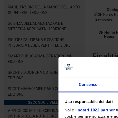
RIABILITAZIONE DELLA MANO E DELL'ARTO
Confa
SUPERIORE - I EDIZIONE
SCIENZA DELL'ALIMENTAZIONE E
DIETETICA APPLICATA - I EDIZIONE
3H Homo 
Humani
SICUREZZA URBANA E GESTIONE
INTEGRATA DEGLI EVENTI - I EDIZIONE
Finalit
SMART PUBLIC ADMINISTRATION - VII
EDIZIONE
Il Master inten
SPORT E DISCIPLINA OSTEOPATICA - I
crescente insi
EDIZIONE
A questo fine i
Consenso
sfide e i nuovi
SPORT MANAGEMENT AND COACHING - III
mutevole dei ris
EDIZIONE
Uso responsabile dei dati
SECONDO LIVELLO
Un secondo nucl
l’acquisizione d
Noi e
i nostri 1022 partner
t
APPROCCIO MULTIDISCIPLINARE AI
cookie per memorizzare e acce
DISTURBI DELLA NUTRIZIONE E