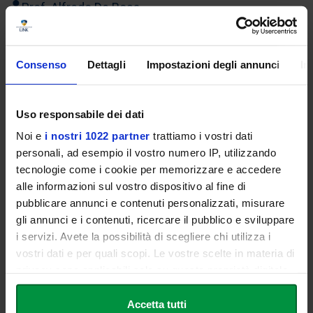
Prof. Alfredo De Rosa
Coordinatore Scientifico
Consenso
Dettagli
Impostazioni degli annunci
In
Prof.ssa Sabina Saccomanno
Coordinatore Didattico
Uso responsabile dei dati
Docenti
Noi e
i nostri 1022 partner
trattiamo i vostri dati
personali, ad esempio il vostro numero IP, utilizzando
tecnologie come i cookie per memorizzare e accedere
Prof.ssa Stefania Cantore
alle informazioni sul vostro dispositivo al fine di
pubblicare annunci e contenuti personalizzati, misurare
Dott. Francesco Paolo De Luca
gli annunci e i contenuti, ricercare il pubblico e sviluppare
i servizi. Avete la possibilità di scegliere chi utilizza i
vostri dati e per quali scopi. Le vostre scelte in materia di
Prof. Alfredo De Rosa
privacy sono applicabili solo su questa proprietà digitale
in cui avete effettuato le vostre scelte. È possibile
Prof. Guido Gabriele
modificare o revocare il proprio consenso in qualsiasi
Accetta tutti