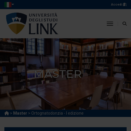
Accedi
toggle n
MASTER
>
Master
> Ortognatodonzia - I edizione