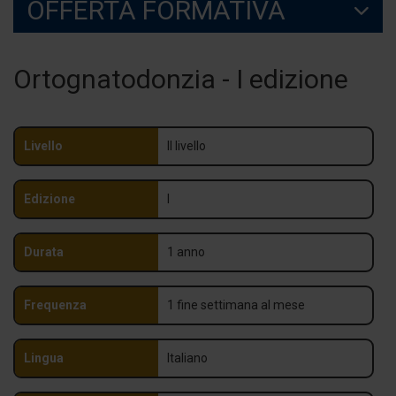
OFFERTA FORMATIVA
Ortognatodonzia - I edizione
Livello
II livello
Edizione
I
Durata
1 anno
Frequenza
1 fine settimana al mese
Lingua
Italiano