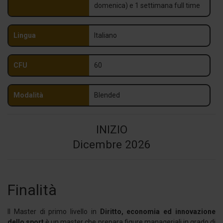
domenica) e 1 settimana full time
Lingua
Italiano
CFU
60
Modalità
Blended
INIZIO
Dicembre 2026
Finalità
Il Master di primo livello in
Diritto, economia ed innovazione
dello sport
è un master che prepara figure manageriali in grado di