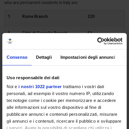
who are permanent residents in Italy are:
1
Rome Branch
220
2
Città di Castello Branch
51
Consenso
Dettagli
Impostazioni degli annunci
In
up to 50% of which are reserved for candidates who have taken
the entrance exam required by the same Ministerial Decree for
the academic year 2025/2026 at an Italian university and have
Uso responsabile dei dati
been deemed eligible but not successful, even with a score lower
than 55 but equal to or higher than 20.
Noi e
i nostri 1022 partner
trattiamo i vostri dati
personali, ad esempio il vostro numero IP, utilizzando
tecnologie come i cookie per memorizzare e accedere
alle informazioni sul vostro dispositivo al fine di
CALL
pubblicare annunci e contenuti personalizzati, misurare
gli annunci e i contenuti, ricercare il pubblico e sviluppare
ATTACHMENT B
i servizi. Avete la possibilità di scegliere chi utilizza i