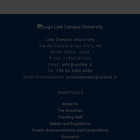
Utilizziamo i cookie per personalizzare contenuti ed
annunci, per fornire funzionalità dei social media e per
analizzare il nostro traffico. Condividiamo inoltre
informazioni sul modo in cui utilizza il nostro sito con i
Link Campus University
nostri partner che si occupano di analisi dei dati web,
Via del Casale di San Pio V, 44
pubblicità e social media, i quali potrebbero combinarle
00165 Roma - Italia
con altre informazioni che ha fornito loro o che hanno
P. IVA: 11933781004
raccolto dal suo utilizzo dei loro servizi.
Email:
info@unilink.it
Tel:
+39 06 3400 6000
Email Orientamento:
orientamento@unilink.it
SHORTCUTS
About Us
The Branches
Teaching Staff
Statute and Regulations
Tender Announcements and Competitions
Research