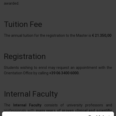
awarded.
Tuition Fee
The annual tuition for the registration to the Master is
€ 21.350,00
Registration
Students wishing to enrol may request an appointment with the
Orientation Office by calling
+39 06 3400 6000.
Internal Faculty
The
Internal Faculty
consists of university professors and
professionals with
many years of proven clinical and scientific