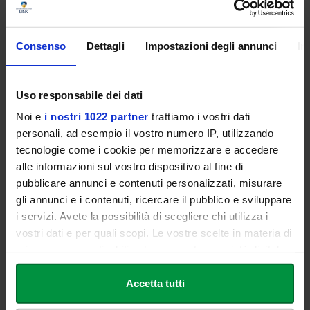
experience in the disciplines covered by the programme
,
ensuring a high standard of education and a seamless integration
of research, teaching, and clinical practice.
Consenso
Dettagli
Impostazioni degli annunci
In
Admission Requirements
Uso responsabile dei dati
Bachelor's Degree or Master's Degree (or an equivalent
Noi e
i nostri 1022 partner
trattiamo i vostri dati
qualification attained after completing at least 15 years of total
personali, ad esempio il vostro numero IP, utilizzando
schooling or university studies for non-Italian students)
tecnologie come i cookie per memorizzare e accedere
alle informazioni sul vostro dispositivo al fine di
pubblicare annunci e contenuti personalizzati, misurare
gli annunci e i contenuti, ricercare il pubblico e sviluppare
Director of the Master
i servizi. Avete la possibilità di scegliere chi utilizza i
vostri dati e per quali scopi. Le vostre scelte in materia di
privacy sono applicabili solo su questa proprietà digitale
Stefano Dominella
in cui avete effettuato le vostre scelte. È possibile
modificare o revocare il proprio consenso in qualsiasi
Accetta tutti
momento dalla Dichiarazione sui cookie o facendo clic