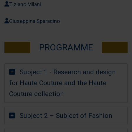
Tiziano Milani
pubblicità e social media, i quali potrebbero combinarle
con altre informazioni che ha fornito loro o che hanno
Giuseppina Sparacino
raccolto dal suo utilizzo dei loro servizi.
PROGRAMME
Subject 1 - Research and design
for Haute Couture and the Haute
Couture collection
Subject 2 – Subject of Fashion