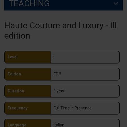
TEACHING
Haute Couture and Luxury - III
edition
Level
I
Edition
ED.3
Duration
1 year
Frequency
Full Time in Presence
Language
Italian