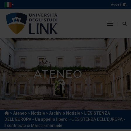
Accedi
toggle n
ATENEO
>
Ateneo
>
Notizie
>
Archivio Notizie
>
L'ESISTENZA
DELL'EUROPA - Un appello libero
> L'ESISTENZA DELL'EUROPA -
Il contributo di Marco Emanuele