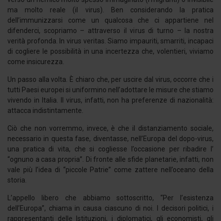
ma molto reale (il virus). Ben considerando la pratica
dell’immunizzarsi come un qualcosa che ci appartiene nel
difenderci, scopriamo – attraverso il virus di turno – la nostra
verità profonda. In virus veritas. Siamo impauriti, smarriti, incapaci
di cogliere le possibilità in una incertezza che, volentieri, viviamo
come insicurezza.
Un passo alla volta. È chiaro che, per uscire dal virus, occorre che i
tutti Paesi europei si uniformino nell’adottare le misure che stiamo
vivendo in Italia. Il virus, infatti, non ha preferenze di nazionalità:
attacca indistintamente.
Ciò che non vorremmo, invece, è che il distanziamento sociale,
necessario in questa fase, diventasse, nell’Europa del dopo-virus,
una pratica di vita, che si cogliesse l’occasione per ribadire l’
“ognuno a casa propria”. Di fronte alle sfide planetarie, infatti, non
vale più l’idea di “piccole Patrie” come zattere nell’oceano della
storia.
L’appello libero che abbiamo sottoscritto, “Per l’esistenza
dell’Europa”, chiama in causa ciascuno di noi. I decisori politici, i
rappresentanti delle Istituzioni, i diplomatici, gli economisti, gli