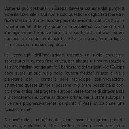
attivamente alla ricerca di caratteristiche specifiche
Come si può costruire un’Europa davvero comune dal punto di
(impronte digitali).
vista istituzionale ? Qui non è solo questione degli Stati (peraltro,
Approfondisci come vengono elaborati i tuoi dati personali
l’idea stessa di Stato-nazione presenta evidenti limiti strutturali e
e imposta le tue preferenze nella
sezione dettagli
. Puoi
forse è venuto il tempo di una sua problematizzazione) ma di
modificare o ritirare il tuo consenso in qualsiasi momento
immaginare anche nuove forme di rapporti tra il centro del potere
dalla Dichiarazione sui cookie.
europeo e i centri territoriali (le città, le regioni) in una logica
complessa, non più solo top-down.
Utilizziamo i cookie per personalizzare contenuti ed
Le tecnologie dell’innovazione giocano un ruolo crescente,
annunci, per fornire funzionalità dei social media e per
soprattutto in questa fase critica, per aiutare a trovare soluzioni
analizzare il nostro traffico. Condividiamo inoltre
sempre migliori per garantire il benessere dei cittadini. Se l’Europa
informazioni sul modo in cui utilizza il nostro sito con i
deve avere un suo ruolo nella “guerra fredda” in atto a livello
nostri partner che si occupano di analisi dei dati web,
planetario per il controllo delle tecnologie dell’innovazione,
attraverso queste ultime si possono migliorare possibilità di con-
pubblicità e social media, i quali potrebbero combinarle
divisione critica del progetto europeo verso forme di cittadinanza
con altre informazioni che ha fornito loro o che hanno
più consapevoli e, come si diceva prima, per aiutare l’Europa a
raccolto dal suo utilizzo dei loro servizi.
diventare progressivamente, dal punto di vista istituzionale, una
“casa comune”.
A queste idee, naturalmente, vanno associati i grandi progetti
strategici, e pluriennali, che il livello europeo richiede nei campi