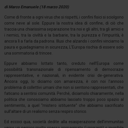
di Marco Emanuele (18 marzo 2020)
Come di fronte a ogni virus che si rispetti, i confini fisici si sciolgono
come neve al sole. Eppure la nostra idea di confine, di ciò che
traccia una chiarissima separazione tra noi e gli altri, tra gli amici e
i nemici, tra la civiltà e la barbarie, tra la purezza e l’impurità, è
ancora lì a farla da padrona. Illusi che alzando i confini vinciamo la
paura e guadagniamo in sicurezza, L’Europa rischia di essere solo
una sommatoria di trincee.
Eppure abbiamo lottato tanto, creduto nell’Europa come
possibilità transnazionale di ripensamento di democrazie
rappresentative, e nazionali, in evidente crisi de-generativa.
Ancora oggi, lo diciamo con amarezza, è con noi l’annoso
problema di collettivi umani che non si sentono rappresentati, che
faticano a sentirsi comunità. Perché, diciamolo chiaramente, nella
politica che conosciamo abbiamo lasciato troppo poco spazio al
sentimento, a quel “mistero istituente” che abbiamo sacrificato
sull’altare di un realismo senza respiro storico.
Ed eccoci qua, società dedite alla esasperazione dell’immunitas
verso un nemico molto spesso immaginato (i migranti) o invisibile