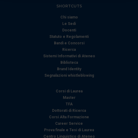
Approfondisci come vengono elaborati i tuoi dati personali
SHORTCUTS
e imposta le tue preferenze nella
sezione dettagli
. Puoi
modificare o ritirare il tuo consenso in qualsiasi momento
Chi siamo
dalla Dichiarazione sui cookie.
Le Sedi
Docenti
Statuto e Regolamenti
Utilizziamo i cookie per personalizzare contenuti ed
Bandi e Concorsi
annunci, per fornire funzionalità dei social media e per
Ricerca
analizzare il nostro traffico. Condividiamo inoltre
Sistemi Informativi di Ateneo
informazioni sul modo in cui utilizza il nostro sito con i
Biblioteca
nostri partner che si occupano di analisi dei dati web,
Brand Identity
pubblicità e social media, i quali potrebbero combinarle
Segnalazioni whistleblowing
con altre informazioni che ha fornito loro o che hanno
raccolto dal suo utilizzo dei loro servizi.
Corsi di Laurea
Master
TFA
Dottorati di Ricerca
Corsi Alta Formazione
Career Service
Prova finale e Tesi di Laurea
Centro Linguistico di Ateneo