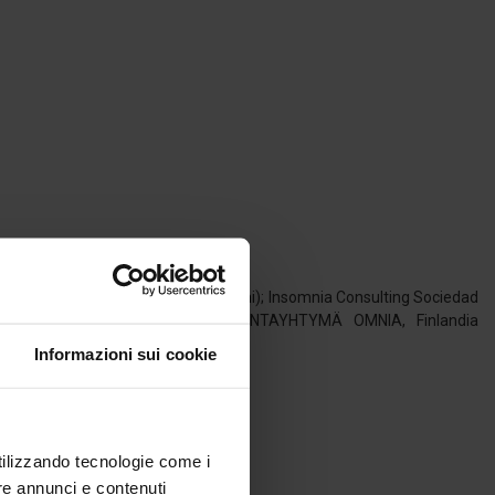
ellenic Open University, Grecia (@eapuni); Insomnia Consulting Sociedad
ety); ESPOON SEUDUN KOULUTUSKUNTAYHTYMÄ OMNIA, Finlandia
Informazioni sui cookie
utilizzando tecnologie come i
re annunci e contenuti