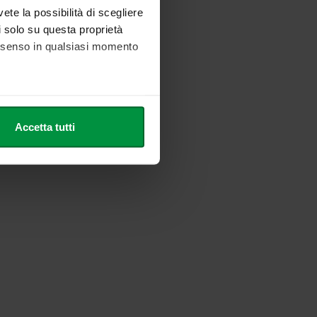
vete la possibilità di scegliere
li solo su questa proprietà
consenso in qualsiasi momento
he metro,
Accetta tutti
cifiche (impronte digitali).
ezione dettagli
. Puoi
l media e per analizzare il
nostri partner che si occupano
azioni che ha fornito loro o