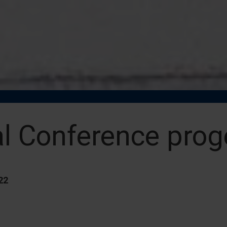
al Conference pro
22