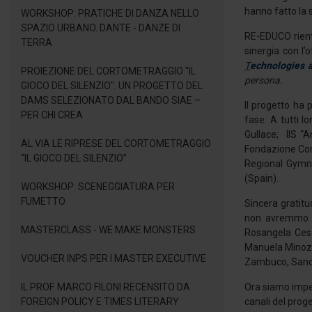
hanno fatto la 
WORKSHOP: PRATICHE DI DANZA NELLO
SPAZIO URBANO. DANTE - DANZE DI
RE-EDUCO rientr
TERRA
sinergia con l’
T
echnologies 
PROIEZIONE DEL CORTOMETRAGGIO "IL
persona.
GIOCO DEL SILENZIO". UN PROGETTO DEL
DAMS SELEZIONATO DAL BANDO SIAE –
Il progetto ha 
PER CHI CREA
fase. A tutti l
Gullace; IIS “A
AL VIA LE RIPRESE DEL CORTOMETRAGGIO
Fondazione Com
“IL GIOCO DEL SILENZIO”
Regional Gymna
(Spain).
WORKSHOP: SCENEGGIATURA PER
FUMETTO
Sincera gratitu
non avremmo po
MASTERCLASS - WE MAKE MONSTERS
Rosangela Cesa
Manuela Minozzi
VOUCHER INPS PER I MASTER EXECUTIVE
Zambuco, Sandro
IL PROF. MARCO FILONI RECENSITO DA
Ora siamo impegn
FOREIGN POLICY E TIMES LITERARY
canali del proge