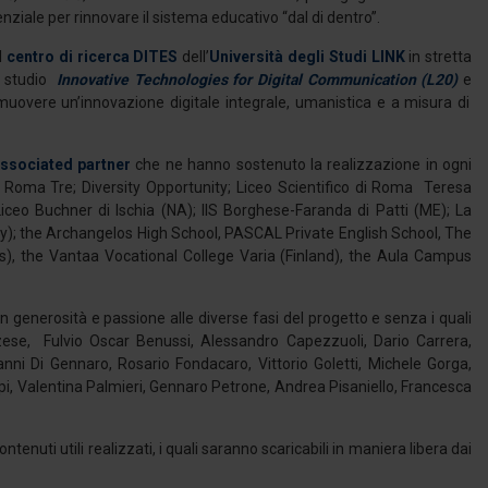
ziale per rinnovare il sistema educativo “dal di dentro”.
l
centro di ricerca DITES
dell’
Università degli Studi LINK
in stretta
di studio
Innovative Technologies for Digital Communication (L20)
e
muovere un’innovazione digitale integrale, umanistica e a misura di
ssociated partner
che ne hanno sostenuto la realizzazione in ogni
tà Roma Tre; Diversity Opportunity; Liceo Scientifico di Roma Teresa
l Liceo Buchner di Ischia (NA); IIS Borghese-Faranda di Patti (ME); La
); the Archangelos High School, PASCAL Private English School, The
), the Vantaa Vocational College Varia (Finland), the Aula Campus
on generosità e passione alle diverse fasi del progetto e senza i quali
zese, Fulvio Oscar Benussi, Alessandro Capezzuoli, Dario Carrera,
nni Di Gennaro, Rosario Fondacaro, Vittorio Goletti, Michele Gorga,
i, Valentina Palmieri, Gennaro Petrone, Andrea Pisaniello, Francesca
ontenuti utili realizzati, i quali saranno scaricabili in maniera libera dai