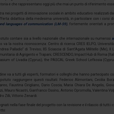
storia e che rappresentano oggi più che mai un punto di riferimento essen
a nei progetti di innovazione sociale in ambito educativo realizzati da
offerta didattica della medesima università, in particolare con i corsi 
and languages of
communication
(LM-59)
, fortemente orientati a pro
potuto contare sia a livello nazionale che internazionale su numerosi
a
oro va la nostra riconoscenza: Centro di ricerca CRES IELPO, Universi
ndrea Palladio” di Treviso; IIS Sciascia di Sant’Agata Militello (Me), I
unitaria di Agrigento e Trapani; CRESCENDO, Impact Hub di Roma (Italy
sium of Livadia (Cyprus); the PASCAL Greek School Lefkosia (Cyprus
dine va a tutti gli esperti, formatori e colleghi che hanno partecipato c
tuto raggiungere questi risultati: Federico Alimontani, Cecilia Bor
reo, Faustina Cirigliano, Dario Coscia, Maria Chiara De Angelis, Giova
, Mauro Nicastri, Gianfranco Ossino, Antonio Opromolla, Valentina Volp
 Zilli, Vittorio Zenardi.
ati nella fase finale del progetto con la revisione e il rilascio di tutti i c
tto: