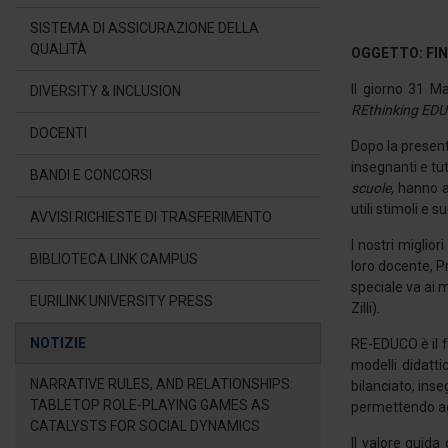
SISTEMA DI ASSICURAZIONE DELLA
QUALITÀ
OGGETTO: FIN
Il giorno 31 M
DIVERSITY & INCLUSION
REthinking EDUc
DOCENTI
Dopo la presenta
insegnanti e tu
BANDI E CONCORSI
scuole,
hanno av
utili stimoli e 
AVVISI RICHIESTE DI TRASFERIMENTO
I nostri miglio
BIBLIOTECA LINK CAMPUS
loro docente, P
speciale va ai 
EURILINK UNIVERSITY PRESS
Zilli).
NOTIZIE
RE-EDUCO è il f
modelli didatti
NARRATIVE RULES, AND RELATIONSHIPS:
bilanciato, ins
TABLETOP ROLE-PLAYING GAMES AS
permettendo agl
CATALYSTS FOR SOCIAL DYNAMICS
Il valore guida