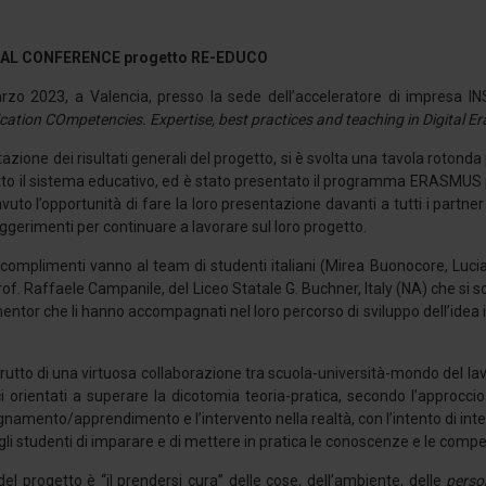
AL CONFERENCE progetto RE-EDUCO
arzo 2023, a Valencia, presso la sede dell’acceleratore di impresa I
ation COmpetencies. Expertise, best practices and teaching in Digital Er
zione dei risultati generali del progetto, si è svolta una tavola rotonda p
tto il sistema educativo, ed è stato presentato il programma ERASMUS per 
uto l’opportunità di fare la loro presentazione davanti a tutti i partner
suggerimenti per continuare a lavorare sul loro progetto.
ri complimenti vanno al team di studenti italiani (Mirea Buonocore, Luc
rof. Raffaele Campanile, del Liceo Statale G. Buchner, Italy (NA) che si 
mentor che li hanno accompagnati nel loro percorso di sviluppo dell’idea i
rutto di una virtuosa collaborazione tra scuola-università-mondo del lavor
ci orientati a superare la dicotomia teoria-pratica, secondo l’approcci
egnamento/apprendimento e l’intervento nella realtà, con l’intento di inte
i studenti di imparare e di mettere in pratica le conoscenze e le comp
 del progetto è “il prendersi cura” delle cose, dell’ambiente, delle
perso