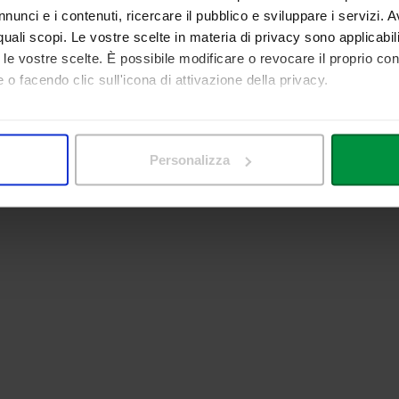
nunci e i contenuti, ricercare il pubblico e sviluppare i servizi. A
r quali scopi. Le vostre scelte in materia di privacy sono applicabi
to le vostre scelte. È possibile modificare o revocare il proprio 
 o facendo clic sull'icona di attivazione della privacy.
mo anche:
 sulla tua posizione geografica, con un'approssimazione di qualc
Personalizza
itivo, scansionandolo attivamente alla ricerca di caratteristiche spe
aborati i tuoi dati personali e imposta le tue preferenze nella
s
consenso in qualsiasi momento dalla Dichiarazione sui cookie.
nalizzare contenuti ed annunci, per fornire funzionalità dei socia
inoltre informazioni sul modo in cui utilizza il nostro sito con i 
icità e social media, i quali potrebbero combinarle con altre inform
lizzo dei loro servizi.