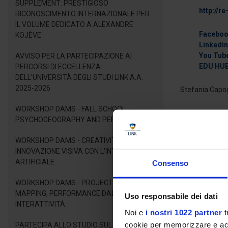
SUPPLEMENT: PRESTIGIOSO
http://r
RICONOSCIMENTO INTERNAZIONALE PER
IL VOLUME DEDICATO A ALEXANDRE
Facebo
KOJÈVE
Linkedin
You Tub
AVVISO PER LA PARTECIPAZIONE AI
EDU HUB
PERCORSI DI ECCELLENZA
DELL'UNIVERSITÀ DEGLI STUDI LINK A.A.
2025-2026
Stefania Capog
WORKSHOP DAMS - FALL SCHOOL
Partner
PSYCHOGEOGRAPHY AND PERFORMANCE
Link Campus Uni
WORKSHOP DAMS - CREATIVITÀ E
Limidada, Sp
INNOVAZIONE VISIVA CON L'INTELLIGENZA
(@Omniasome)
ARTIFICIALE
Consenso
WORKSHOP DAMS - PROJECTION
MAPPING, PERFORMANCE DAL VIVO E
Uso responsabile dei dati
INTERATTIVITÀ
Noi e
i nostri 1022 partner
t
cookie per memorizzare e acce
PARTECIPA ALLO STUDIO SUL BENESSERE