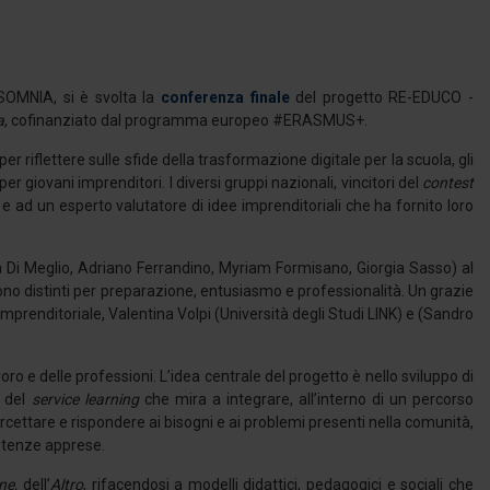
NSOMNIA, si è svolta la
conferenza finale
del progetto RE-EDUCO -
a
, cofinanziato dal programma europeo #ERASMUS+.
er riflettere sulle sfide della trasformazione digitale per la scuola, gli
giovani imprenditori. I diversi gruppi nazionali, vincitori del
contest
 e ad un esperto valutatore di idee imprenditoriali che ha fornito loro
ia Di Meglio, Adriano Ferrandino, Myriam Formisano, Giorgia Sasso) al
sono distinti per preparazione, entusiasmo e professionalità. Un grazie
mprenditoriale, Valentina Volpi (Università degli Studi LINK) e (Sandro
o e delle professioni. L’idea centrale del progetto è nello sviluppo di
o del
service learning
che mira a integrare, all’interno di un percorso
rcettare e rispondere ai bisogni e ai problemi presenti nella comunità,
etenze apprese.
ne,
dell’
Altro
, rifacendosi a modelli didattici, pedagogici e sociali che