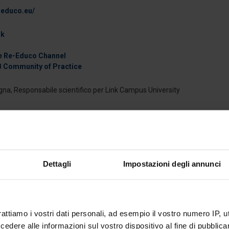
e-educo.eu/
ok
e Re-Educo Channel
 Community of Practice
na, Responsabile scientifico per Link Campus University
versity; Italian Digital Revolution, Italia (@ItalianDigitalRevolution); H
agna; Cyprus Computer Society, Cipro (@CyprusComputerSoci
.
Dettagli
Impostazioni degli annunci
rattiamo i vostri dati personali, ad esempio il vostro numero IP, 
dere alle informazioni sul vostro dispositivo al fine di pubblica