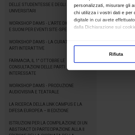
DELLE STUDENTESSE E DEGLI STUDENTI
personalizzati, misurare gli an
UNIVERSITARI
chi utilizza i vostri dati e pe
digitale in cui avete effettua
WORKSHOP DAMS - L'ARTE DIGITALE: LUCI
dalla Dichiarazione sui cookie
E SUONI PER EVENTI SITE-SPECIFIC
Con il tuo consenso, vorrem
WORKSHOP DAMS - LA CURATELA PER LE
ARTI INTERATTIVE
raccogliere informazioni
Rifiuta
Identificare il tuo dispos
FARMACIA, IL 1° OTTOBRE LE
Approfondisci come vengono el
CONSULTAZIONI DELLE PARTI
modificare o ritirare il tuo 
INTERESSATE
WORKSHOP DAMS - PRODUZIONE
Utilizziamo i cookie per perso
AUDIOVISIVA E TEATRALE
nostro traffico. Condividiamo 
di analisi dei dati web, pubbl
LA RICERCA DELLA LINK CAMPUS E LA
che hanno raccolto dal suo uti
DIFESA EUROPEA – III EDIZIONE
ISTRUZIONI PER LA COMPILAZIONE DI UN
ABSTRACT DI PARTECIPAZIONE ALLA II