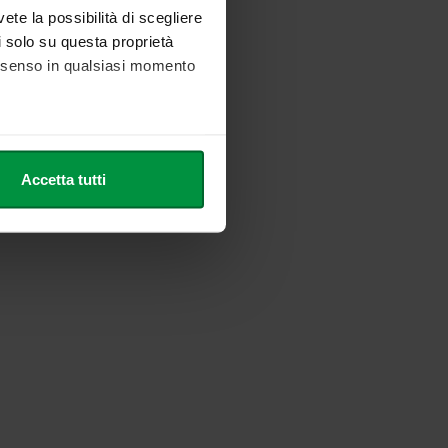
vete la possibilità di scegliere
li solo su questa proprietà
consenso in qualsiasi momento
he metro,
Accetta tutti
cifiche (impronte digitali).
ezione dettagli
. Puoi
l media e per analizzare il
nostri partner che si occupano
azioni che ha fornito loro o