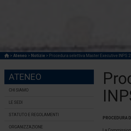
>
Ateneo
>
Notizie
> Procedura selettiva Master Executive INPS 
Pro
ATENEO
INP
CHI SIAMO
LE SEDI
STATUTO E REGOLAMENTI
PROCEDURA D
ORGANIZZAZIONE
La Commissione 