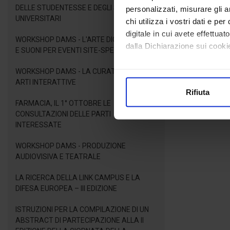
DELLE STUDENTESSE E DEGLI STUDENTI
personalizzati, misurare gli an
UNIVERSITARI
chi utilizza i vostri dati e pe
digitale in cui avete effettua
WORKSHOP DAMS - L'ARTE DIGITALE: LUCI
dalla Dichiarazione sui cookie
E SUONI PER EVENTI SITE-SPECIFIC
Con il tuo consenso, vorrem
WORKSHOP DAMS - LA CURATELA PER LE
ARTI INTERATTIVE
raccogliere informazioni
Rifiuta
Identificare il tuo dispos
FARMACIA, IL 1° OTTOBRE LE
Approfondisci come vengono el
CONSULTAZIONI DELLE PARTI
modificare o ritirare il tuo 
INTERESSATE
WORKSHOP DAMS - PRODUZIONE
Utilizziamo i cookie per perso
AUDIOVISIVA E TEATRALE
nostro traffico. Condividiamo 
di analisi dei dati web, pubbl
LA RICERCA DELLA LINK CAMPUS E LA
che hanno raccolto dal suo uti
DIFESA EUROPEA – III EDIZIONE
ISTRUZIONI PER LA COMPILAZIONE DI UN
ABSTRACT DI PARTECIPAZIONE ALLA II