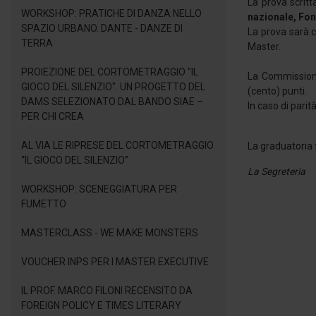
La prova scritt
WORKSHOP: PRATICHE DI DANZA NELLO
nazionale, Fon
SPAZIO URBANO. DANTE - DANZE DI
La prova sarà c
TERRA
Master.
PROIEZIONE DEL CORTOMETRAGGIO "IL
La Commissione
GIOCO DEL SILENZIO". UN PROGETTO DEL
(cento) punti.
DAMS SELEZIONATO DAL BANDO SIAE –
In caso di parit
PER CHI CREA
AL VIA LE RIPRESE DEL CORTOMETRAGGIO
La graduatoria f
“IL GIOCO DEL SILENZIO”
La Segreteria
WORKSHOP: SCENEGGIATURA PER
FUMETTO
MASTERCLASS - WE MAKE MONSTERS
VOUCHER INPS PER I MASTER EXECUTIVE
IL PROF. MARCO FILONI RECENSITO DA
FOREIGN POLICY E TIMES LITERARY