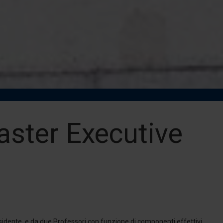
aster Executive
idente, e da due Professori con funzione di componenti effettivi.