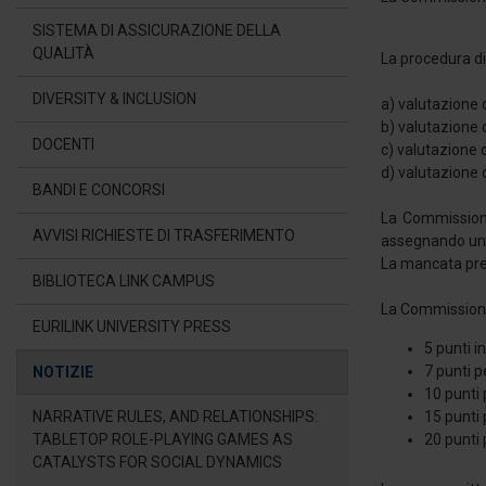
SISTEMA DI ASSICURAZIONE DELLA
QUALITÀ
La procedura di
DIVERSITY & INCLUSION
a) valutazione 
b) valutazione d
DOCENTI
c) valutazione 
d) valutazione 
BANDI E CONCORSI
La Commissione
AVVISI RICHIESTE DI TRASFERIMENTO
assegnando un 
La mancata pres
BIBLIOTECA LINK CAMPUS
La Commissione 
EURILINK UNIVERSITY PRESS
5 punti i
7 punti 
NOTIZIE
10 punti
NARRATIVE RULES, AND RELATIONSHIPS:
15 punti
TABLETOP ROLE-PLAYING GAMES AS
20 punti 
CATALYSTS FOR SOCIAL DYNAMICS