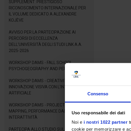
SUPPLEMENT: PRESTIGIOSO
RICONOSCIMENTO INTERNAZIONALE PER
IL VOLUME DEDICATO A ALEXANDRE
KOJÈVE
AVVISO PER LA PARTECIPAZIONE AI
PERCORSI DI ECCELLENZA
DELL'UNIVERSITÀ DEGLI STUDI LINK A.A.
2025-2026
WORKSHOP DAMS - FALL SCHOOL
PSYCHOGEOGRAPHY AND PERFORMANCE
WORKSHOP DAMS - CREATIVITÀ E
INNOVAZIONE VISIVA CON L'INTELLIGENZA
ARTIFICIALE
Consenso
WORKSHOP DAMS - PROJECTION
MAPPING, PERFORMANCE DAL VIVO E
Uso responsabile dei dati
INTERATTIVITÀ
Noi e
i nostri 1022 partner
t
cookie per memorizzare e acce
PARTECIPA ALLO STUDIO SUL BENESSERE