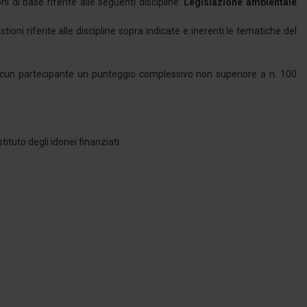
 di base riferite alle seguenti discipline:
Legislazione ambientale
oni riferite alle discipline sopra indicate e inerenti le tematiche del
ascun partecipante un punteggio complessivo non superiore a n. 100
tituto degli idonei finanziati.