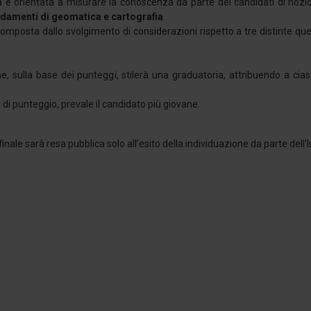
a è orientata a misurare la conoscenza da parte dei candidati di nozioni
damenti di geomatica e cartografia
.
omposta dallo svolgimento di considerazioni rispetto a tre distinte questi
, sulla base dei punteggi, stilerà una graduatoria, attribuendo a ci
à di punteggio, prevale il candidato più giovane.
inale sarà resa pubblica solo all’esito della individuazione da parte dell’Is