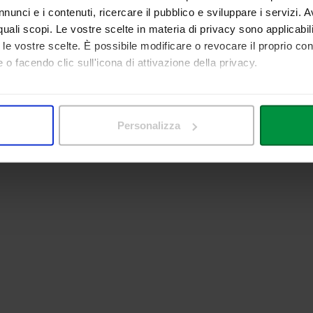
nunci e i contenuti, ricercare il pubblico e sviluppare i servizi. A
r quali scopi. Le vostre scelte in materia di privacy sono applicabi
to le vostre scelte. È possibile modificare o revocare il proprio 
 o facendo clic sull'icona di attivazione della privacy.
mo anche:
 sulla tua posizione geografica, con un'approssimazione di qualc
Personalizza
itivo, scansionandolo attivamente alla ricerca di caratteristiche spe
aborati i tuoi dati personali e imposta le tue preferenze nella
s
consenso in qualsiasi momento dalla Dichiarazione sui cookie.
nalizzare contenuti ed annunci, per fornire funzionalità dei socia
inoltre informazioni sul modo in cui utilizza il nostro sito con i 
icità e social media, i quali potrebbero combinarle con altre inform
lizzo dei loro servizi.