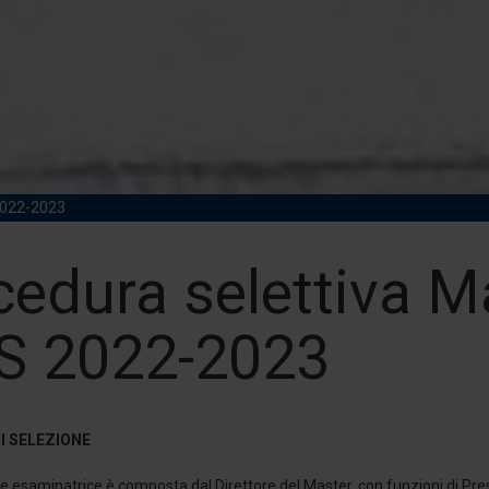
2022-2023
cedura selettiva M
S 2022-2023
I SELEZIONE
esaminatrice è composta dal Direttore del Master, con funzioni di Pres