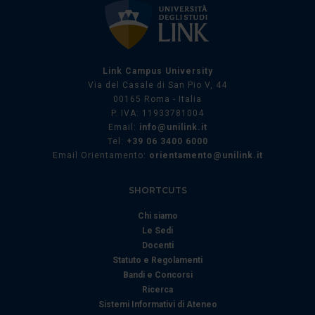
Utilizziamo i cookie per personalizzare contenuti ed
annunci, per fornire funzionalità dei social media e per
analizzare il nostro traffico. Condividiamo inoltre
informazioni sul modo in cui utilizza il nostro sito con i
Link Campus University
nostri partner che si occupano di analisi dei dati web,
Via del Casale di San Pio V, 44
00165 Roma - Italia
pubblicità e social media, i quali potrebbero combinarle
P. IVA: 11933781004
con altre informazioni che ha fornito loro o che hanno
Email:
info@unilink.it
raccolto dal suo utilizzo dei loro servizi.
Tel:
+39 06 3400 6000
Email Orientamento:
orientamento@unilink.it
SHORTCUTS
Chi siamo
Le Sedi
Docenti
Statuto e Regolamenti
Bandi e Concorsi
Ricerca
Sistemi Informativi di Ateneo