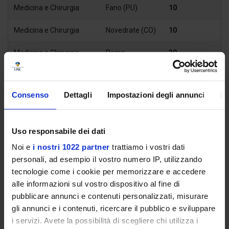
Medicina e Chirurgia
Fano (PU)
10
Medicina e Chirurgia
Novedrate (CO)
10
Medicina e Chirurgia
Roma
30
Odontoiatria e protesi
Città di Castello
10
dentaria
(PG)
Consenso
Dettagli
Impostazioni degli annunci
In
Odontoiatria e protesi
Macerata
15
dentaria
Uso responsabile dei dati
Odontoiatria e protesi
Noi e
i nostri 1022 partner
trattiamo i vostri dati
Roma
10
dentaria
personali, ad esempio il vostro numero IP, utilizzando
tecnologie come i cookie per memorizzare e accedere
alle informazioni sul vostro dispositivo al fine di
pubblicare annunci e contenuti personalizzati, misurare
SCARICA IL BANDO
gli annunci e i contenuti, ricercare il pubblico e sviluppare
i servizi. Avete la possibilità di scegliere chi utilizza i
SCARICA IL DR PROROGA ISCRIZIONE AL 12