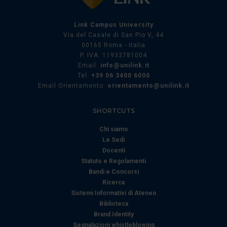
annunci, per fornire funzionalità dei social media e per
analizzare il nostro traffico. Condividiamo inoltre
Link Campus University
informazioni sul modo in cui utilizza il nostro sito con i
Via del Casale di San Pio V, 44
00165 Roma - Italia
nostri partner che si occupano di analisi dei dati web,
P. IVA: 11933781004
pubblicità e social media, i quali potrebbero combinarle
Email:
info@unilink.it
con altre informazioni che ha fornito loro o che hanno
Tel:
+39 06 3400 6000
raccolto dal suo utilizzo dei loro servizi.
Email Orientamento:
orientamento@unilink.it
SHORTCUTS
Chi siamo
Le Sedi
Docenti
Statuto e Regolamenti
Bandi e Concorsi
Ricerca
Sistemi Informativi di Ateneo
Biblioteca
Brand Identity
Segnalazioni whistleblowing