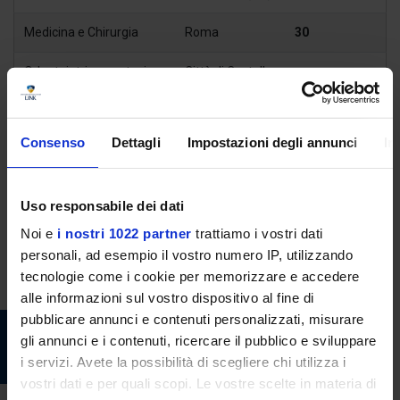
Medicina e Chirurgia
Roma
30
Odontoiatria e protesi
Città di Castello
6
dentaria
(PG)
Odontoiatria e protesi
Macerata
10
Consenso
Dettagli
Impostazioni degli annunci
In
dentaria
Odontoiatria e protesi
Roma
10
Uso responsabile dei dati
dentaria
Noi e
i nostri 1022 partner
trattiamo i vostri dati
personali, ad esempio il vostro numero IP, utilizzando
tecnologie come i cookie per memorizzare e accedere
SCARICA IL BANDO
alle informazioni sul vostro dispositivo al fine di
pubblicare annunci e contenuti personalizzati, misurare
SCARICA IL DR PROROGA ISCRIZIONE AL 12
gli annunci e i contenuti, ricercare il pubblico e sviluppare
DICEMBRE
i servizi. Avete la possibilità di scegliere chi utilizza i
vostri dati e per quali scopi. Le vostre scelte in materia di