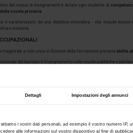
attico del corpus di insegnamenti è dotare ogni studente di
competenze 
 della scuola primaria
.
rea è caratterizzato da una didattica innovativa - che include lezioni i
fica e inclusiva.
CCUPAZIONALI
rea magistrale a ciclo unico in Scienze della formazione primaria
abilita 
ssionale del laureato è l'insegnamento nelle scuole pubbliche e paritari
i da AlmaLaurea risulta una percentuale molto alta (circa il 90%) di i
e primaria.
DI FREQUENZA
Dettagli
Impostazioni degli annunci
lle lezioni frontali degli insegnamenti non è obbligatoria, ma è vivam
n una presenza verificata di almeno il 75% del monte ore stabilito.
RESENTANTE DEGLI STUDENTI
rattiamo i vostri dati personali, ad esempio il vostro numero IP, 
dere alle informazioni sul vostro dispositivo al fine di pubblica