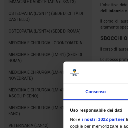
IMMAGINI E RADIOTERAPIA (L/SNT3)
L’obiettivo did
dell’infanzia e
OSTEOPATIA (L/SNT4) (SEDE DI CITTÀ DI
CASTELLO)
Il corso di lau
altamente speci
OSTEOPATIA (L/SNT4) (SEDE DI ROMA)
SBOCCHI O
MEDICINA E CHIRURGIA - ODONTOIATRIA
Il corso di lau
MEDICINA E CHIRURGIA (LM-41) (SEDE DI
Lo sbocco profe
ROMA)
Dai dati offert
MEDICINA E CHIRURGIA (LM-41) (SEDE DI
della formazion
NOVEDRATE)
MODALITÀ 
MEDICINA E CHIRURGIA (LM-41) (SEDE DI
Consenso
ASCOLI PICENO)
La frequenza a
riconosciuti co
MEDICINA E CHIRURGIA (LM-41) (SEDE DI
Uso responsabile dei dati
FANO)
RAPP
Noi e
i nostri 1022 partner
t
VETERINARIA (LM-42)
cookie per memorizzare e acce