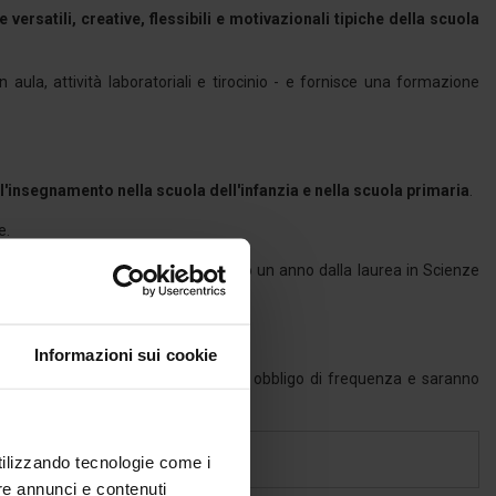
versatili, creative, flessibili e motivazionali tipiche della scuola
n aula, attività laboratoriali e tirocinio - e fornisce una formazione
all'insegnamento nella scuola dell'infanzia e nella scuola primaria
.
e.
nserimento nel mondo del lavoro dopo un anno dalla laurea in Scienze
Informazioni sui cookie
ente consigliata. I laboratori hanno obbligo di frequenza e saranno
utilizzando tecnologie come i
re annunci e contenuti