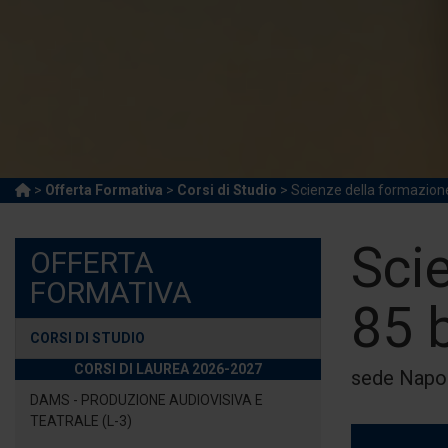
>
Offerta Formativa
>
Corsi di Studio
> Scienze della formazione
Sci
OFFERTA
FORMATIVA
85 b
CORSI DI STUDIO
CORSI DI LAUREA 2026-2027
sede Napol
DAMS - PRODUZIONE AUDIOVISIVA E
TEATRALE (L-3)