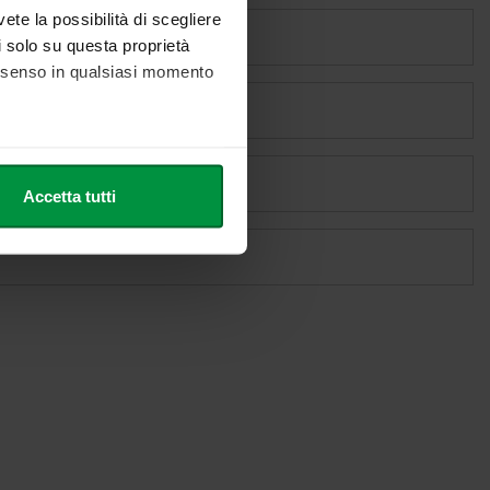
vete la possibilità di scegliere
li solo su questa proprietà
consenso in qualsiasi momento
he metro,
Accetta tutti
cifiche (impronte digitali).
ezione dettagli
. Puoi
l media e per analizzare il
nostri partner che si occupano
azioni che ha fornito loro o