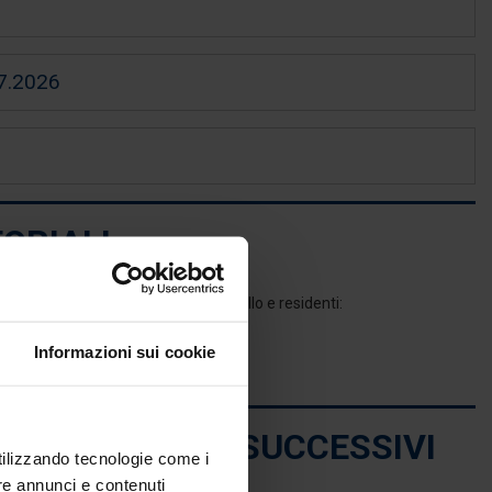
7.2026
ORIALI
gati presso la sede di Città di Castello e residenti:
Informazioni sui cookie
MENTO AD ANNI SUCCESSIVI
utilizzando tecnologie come i
re annunci e contenuti