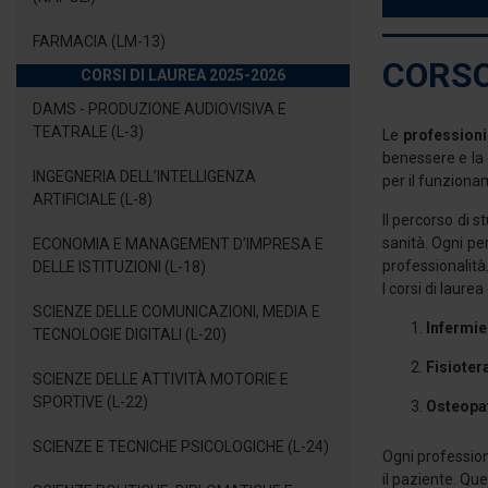
FARMACIA (LM-13)
CORSO
CORSI DI LAUREA 2025-2026
DAMS - PRODUZIONE AUDIOVISIVA E
TEATRALE (L-3)
Le
professioni
benessere e la c
INGEGNERIA DELL’INTELLIGENZA
per il funzionam
ARTIFICIALE (L-8)
Il percorso di s
sanità. Ogni pe
ECONOMIA E MANAGEMENT D’IMPRESA E
professionalità
DELLE ISTITUZIONI (L-18)
I corsi di laurea
SCIENZE DELLE COMUNICAZIONI, MEDIA E
Infermie
TECNOLOGIE DIGITALI (L-20)
Fisioter
SCIENZE DELLE ATTIVITÀ MOTORIE E
SPORTIVE (L-22)
Osteopa
SCIENZE E TECNICHE PSICOLOGICHE (L-24)
Ogni profession
il paziente. Qu