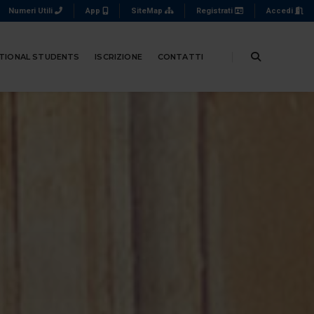
Numeri Utili
App
SiteMap
Registrati
Accedi
TIONAL STUDENTS
ISCRIZIONE
CONTATTI