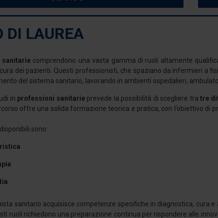
 DI LAUREA
 sanitarie
comprendono una vasta gamma di ruoli altamente qualificati c
ura dei pazienti. Questi professionisti, che spaziano da infermieri a fisio
ento del sistema sanitario, lavorando in ambienti ospedalieri, ambulatorial
tudi in
professioni sanitarie
prevede la possibilità di scegliere tra
tre di
rcorso offre una solida formazione teorica e pratica, con l’obiettivo di 
.
 disponibili sono:
ristica
apia
tia
ista sanitario acquisisce competenze specifiche in diagnostica, cura e
esti ruoli richiedono una preparazione continua per rispondere alle inn